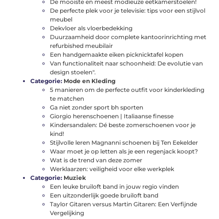
De mooiste en meest modieuze eetkamerstoelen!
De perfecte plek voor je televisie: tips voor een stijlvol
meubel
Dekvloer als vloerbedekking
Duurzaamheid door complete kantoorinrichting met
refurbished meubilair
Een handgemaakte eiken picknicktafel kopen
Van functionaliteit naar schoonheid: De evolutie van
design stoelen".
Categorie:
Mode en Kleding
5 manieren om de perfecte outfit voor kinderkleding
te matchen
Ga niet zonder sport bh sporten
Giorgio herenschoenen | Italiaanse finesse
Kindersandalen: Dé beste zomerschoenen voor je
kind!
Stijlvolle leren Magnanni schoenen bij Ten Eekelder
Waar moet je op letten als je een regenjack koopt?
Wat is de trend van deze zomer
Werklaarzen: veiligheid voor elke werkplek
Categorie:
Muziek
Een leuke bruiloft band in jouw regio vinden
Een uitzonderlijk goede bruiloft band
Taylor Gitaren versus Martin Gitaren: Een Verfijnde
Vergelijking