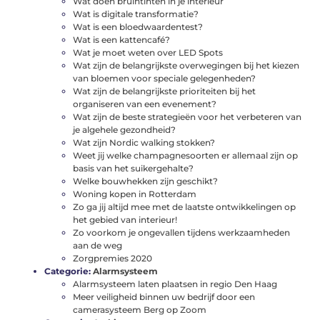
Wat doen bruintinten in je interieur
Wat is digitale transformatie?
Wat is een bloedwaardentest?
Wat is een kattencafé?
Wat je moet weten over LED Spots
Wat zijn de belangrijkste overwegingen bij het kiezen
van bloemen voor speciale gelegenheden?
Wat zijn de belangrijkste prioriteiten bij het
organiseren van een evenement?
Wat zijn de beste strategieën voor het verbeteren van
je algehele gezondheid?
Wat zijn Nordic walking stokken?
Weet jij welke champagnesoorten er allemaal zijn op
basis van het suikergehalte?
Welke bouwhekken zijn geschikt?
Woning kopen in Rotterdam
Zo ga jij altijd mee met de laatste ontwikkelingen op
het gebied van interieur!
Zo voorkom je ongevallen tijdens werkzaamheden
aan de weg
Zorgpremies 2020
Categorie:
Alarmsysteem
Alarmsysteem laten plaatsen in regio Den Haag
Meer veiligheid binnen uw bedrijf door een
camerasysteem Berg op Zoom