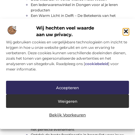
Een lederwarenwinkel in Dongen voor al je leren
producten
Een Warm Licht in Delft – De Betekenis van het
Crematorium voor de Gemeenschap
Fiets kopen in ridderkerk? De ultieme gids voor
Wij hechten veel waarde
fietsers
aan uw privacy.
Gereedschap huren is de slimme keuze voor elke klus
Wij gebruiken cookies en vergelijkbare technologieën om inzicht te
in kampen
krijgen in hoe u onze website gebruikt en om uw ervaring te
Glas in Goes en waarom het ertoe doet
verbeteren. Deze cookies kunnen verschillende doeleinden dienen,
Hoe Dakbedekking in Sittard Je Huis Kan Veranderen
zoals het tonen van gepersonaliseerde advertenties en het
Jouw ultieme gids voor glaszetterdiensten in
analyseren van sitegebruik. Raadpleeg ons [
cookiebeleid
] voor
Barneveld
meer informatie.
Klaar voor een Shopfestijn: Black Friday bij To-be-
dressed.nl
Ontdek Campingwinkel in Leeuwarden en Begin Uw
Avontuur
Accepteren
Ontdek de Beste Autopoetsbedrijf in Gouda voor
Jouw Auto
Weigeren
Ontdek de Beste Benzinestation in Geleen voor Jouw
Auto
Ontdek de Beste Campingwinkel in Alphen aan den
Bekijk Voorkeuren
Rijn voor Uw Outdoor Avonturen
Ontdek de beste feestartikelen in wageningen voor
het perfecte evenement
Ontdek de beste feestlocatie in hoogvliet voor jouw