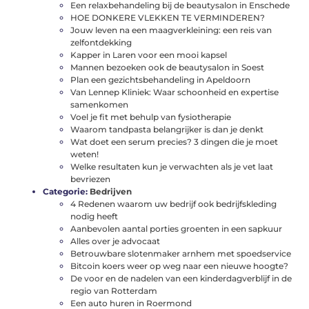
Een relaxbehandeling bij de beautysalon in Enschede
HOE DONKERE VLEKKEN TE VERMINDEREN?
Jouw leven na een maagverkleining: een reis van
zelfontdekking
Kapper in Laren voor een mooi kapsel
Mannen bezoeken ook de beautysalon in Soest
Plan een gezichtsbehandeling in Apeldoorn
Van Lennep Kliniek: Waar schoonheid en expertise
samenkomen
Voel je fit met behulp van fysiotherapie
Waarom tandpasta belangrijker is dan je denkt
Wat doet een serum precies? 3 dingen die je moet
weten!
Welke resultaten kun je verwachten als je vet laat
bevriezen
Categorie:
Bedrijven
4 Redenen waarom uw bedrijf ook bedrijfskleding
nodig heeft
Aanbevolen aantal porties groenten in een sapkuur
Alles over je advocaat
Betrouwbare slotenmaker arnhem met spoedservice
Bitcoin koers weer op weg naar een nieuwe hoogte?
De voor en de nadelen van een kinderdagverblijf in de
regio van Rotterdam
Een auto huren in Roermond