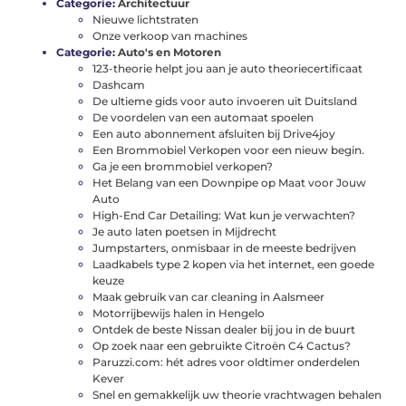
Categorie:
Architectuur
Nieuwe lichtstraten
Onze verkoop van machines
Categorie:
Auto's en Motoren
123-theorie helpt jou aan je auto theoriecertificaat
Dashcam
De ultieme gids voor auto invoeren uit Duitsland
De voordelen van een automaat spoelen
Een auto abonnement afsluiten bij Drive4joy
Een Brommobiel Verkopen voor een nieuw begin.
Ga je een brommobiel verkopen?
Het Belang van een Downpipe op Maat voor Jouw
Auto
High-End Car Detailing: Wat kun je verwachten?
Je auto laten poetsen in Mijdrecht
Jumpstarters, onmisbaar in de meeste bedrijven
Laadkabels type 2 kopen via het internet, een goede
keuze
Maak gebruik van car cleaning in Aalsmeer
Motorrijbewijs halen in Hengelo
Ontdek de beste Nissan dealer bij jou in de buurt
Op zoek naar een gebruikte Citroën C4 Cactus?
Paruzzi.com: hét adres voor oldtimer onderdelen
Kever
Snel en gemakkelijk uw theorie vrachtwagen behalen