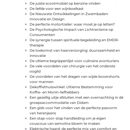
De juiste scootmobiel op benzine vinden
De liefde voor een wijnkoelkast
De Nieuwste Ontwikkelingen in Zwembaden:
Innovatie en Design
De perfecte motortrailer: waar moet je op letten?
De Psychologische Impact van Lichtreclame op
Consumenten
De synergie tussen spirituele begeleiding en EMDR-
therapie
De toekomst van haarverzorging: duurzaamheid en
innovatie
De ultieme begrippenlijst voor culinaire avonturiers
De vele voordelen van chirurgie van het onderste
ooglid
De voordelen van het dragen van wijde boxershorts
voor mannen
Dekoffiethuiswinkel: Ultieme Bestemming voor
Koffie- en Monin-liefhebbers
Een gezellig uitje afsluiten met een overnachting in dé
groepsaccommodatie van Didam
Een gids voor het vinden van de perfecte pasvorm
van herenjeans
Een stap-voor-stap handleiding om je eigen
couscous van semolina bloem te maken
Elektrische haard: de perfecte mix van comfort en