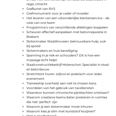
regio Utrecht
Grafkunst van RVS
Grafmonument voor je vader of moeder
Het leveren van een uitzonderlijke klantenservice – de
visie van ons team
Programma's van verschillende afdelingen koppelen
Scheuren effectief aanpakken met betonreparatie in
Brabant
Slotenmaker Waddinxveen: betrouwbare hulp, ook
bij spoed
Slotenmakers en huis beveiliging
Spanning in je nek en schouders? Dit is hoe een
massage écht helpt
Staalconstructiebedrijf Molenschot: Specialist in staal-
en betonbouw
Stretchtent huren: stijlvol en praktisch voor ieder
evenement
Traineeship overheid: een niet te missen kans
Voordelen van het gebruik van taxidiensten
Waardoor kunnen chronische pijnklachten ontstaan?
Waarom creatieve teams beter presteren in ruimtes
die niet 'perfect' zijn
Waarom je een slotenmaker moet inhuren
Waarom kies je slim met kunststof kozijnen?
Wat is rioolbeheer?