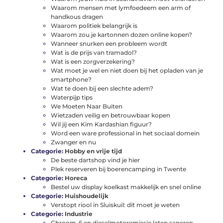
Waarom mensen met lymfoedeem een arm of
handkous dragen
Waarom politiek belangrijk is
Waarom zou je kartonnen dozen online kopen?
Wanneer snurken een probleem wordt
Wat is de prijs van tramadol?
Wat is een zorgverzekering?
Wat moet je wel en niet doen bij het opladen van je
smartphone?
Wat te doen bij een slechte adem?
Waterpijp tips
We Moeten Naar Buiten
Wietzaden veilig en betrouwbaar kopen
Wil jij een Kim Kardashian figuur?
Word een ware professional in het sociaal domein
Zwanger en nu
Categorie:
Hobby en vrije tijd
De beste dartshop vind je hier
Plek reserveren bij boerencamping in Twente
Categorie:
Horeca
Bestel uw display koelkast makkelijk en snel online
Categorie:
Huishoudelijk
Verstopt riool in Sluiskuil: dit moet je weten
Categorie:
Industrie
Chroom-6 en dieselmotoremissie laten saneren