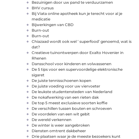
Bezuinigen door uw pand te verduurzamen
BHV cursus
Bij Viata online apotheek kun je terecht voor al je
medicatie
Bijwerkingen van CBD
Burn-out
Burn-out
Chiazaad wordt ook wel ‘ superfood’ genoemd, wat is
dat?
Creatieve tuinontwerpen door Exalto Hovenier in
Rhenen
Dansschool voor kinderen en volwassenen
De 5 tips voor een supervoordelige elektronische
sigaret
De juiste tennisschoenen kopen
De juiste voeding voor uw viervoeter
De leukste studentensteden van Nederland
De nokafwerking van een rieten dak
De top 5 meest exclusieve soorten koffie
De verschillen tussen bouten en schroeven
De voordelen van een wit gebit
De wereld verkennen
De winter is weer aangebroken
Diensten omtrent dakbeheer
Drie plaatsen waar je de meeste bezoekers kunt