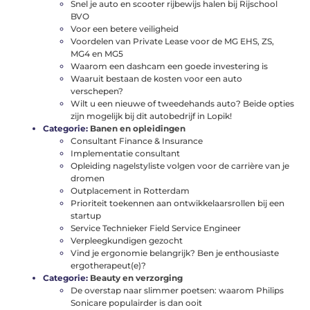
Snel je auto en scooter rijbewijs halen bij Rijschool
BVO
Voor een betere veiligheid
Voordelen van Private Lease voor de MG EHS, ZS,
MG4 en MG5
Waarom een dashcam een goede investering is
Waaruit bestaan de kosten voor een auto
verschepen?
Wilt u een nieuwe of tweedehands auto? Beide opties
zijn mogelijk bij dit autobedrijf in Lopik!
Categorie:
Banen en opleidingen
Consultant Finance & Insurance
Implementatie consultant
Opleiding nagelstyliste volgen voor de carrière van je
dromen
Outplacement in Rotterdam
Prioriteit toekennen aan ontwikkelaarsrollen bij een
startup
Service Technieker Field Service Engineer
Verpleegkundigen gezocht
Vind je ergonomie belangrijk? Ben je enthousiaste
ergotherapeut(e)?
Categorie:
Beauty en verzorging
De overstap naar slimmer poetsen: waarom Philips
Sonicare populairder is dan ooit