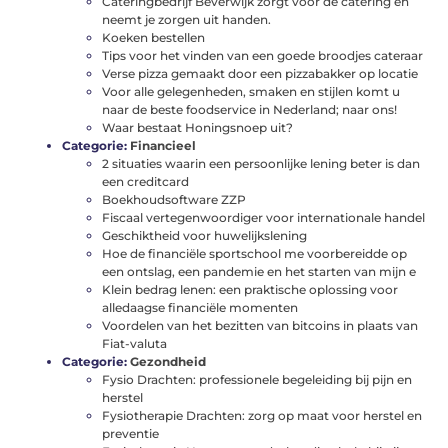
Cateringbedrijf Beverwijk zorgt voor de catering en
neemt je zorgen uit handen.
Koeken bestellen
Tips voor het vinden van een goede broodjes cateraar
Verse pizza gemaakt door een pizzabakker op locatie
Voor alle gelegenheden, smaken en stijlen komt u
naar de beste foodservice in Nederland; naar ons!
Waar bestaat Honingsnoep uit?
Categorie:
Financieel
2 situaties waarin een persoonlijke lening beter is dan
een creditcard
Boekhoudsoftware ZZP
Fiscaal vertegenwoordiger voor internationale handel
Geschiktheid voor huwelijkslening
Hoe de financiële sportschool me voorbereidde op
een ontslag, een pandemie en het starten van mijn e
Klein bedrag lenen: een praktische oplossing voor
alledaagse financiële momenten
Voordelen van het bezitten van bitcoins in plaats van
Fiat-valuta
Categorie:
Gezondheid
Fysio Drachten: professionele begeleiding bij pijn en
herstel
Fysiotherapie Drachten: zorg op maat voor herstel en
preventie