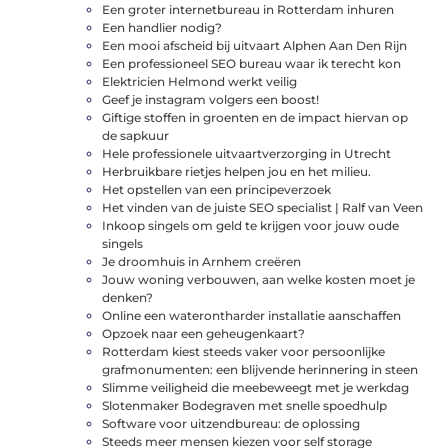
Een groter internetbureau in Rotterdam inhuren
Een handlier nodig?
Een mooi afscheid bij uitvaart Alphen Aan Den Rijn
Een professioneel SEO bureau waar ik terecht kon
Elektricien Helmond werkt veilig
Geef je instagram volgers een boost!
Giftige stoffen in groenten en de impact hiervan op
de sapkuur
Hele professionele uitvaartverzorging in Utrecht
Herbruikbare rietjes helpen jou en het milieu.
Het opstellen van een principeverzoek
Het vinden van de juiste SEO specialist | Ralf van Veen
Inkoop singels om geld te krijgen voor jouw oude
singels
Je droomhuis in Arnhem creëren
Jouw woning verbouwen, aan welke kosten moet je
denken?
Online een waterontharder installatie aanschaffen
Opzoek naar een geheugenkaart?
Rotterdam kiest steeds vaker voor persoonlijke
grafmonumenten: een blijvende herinnering in steen
Slimme veiligheid die meebeweegt met je werkdag
Slotenmaker Bodegraven met snelle spoedhulp
Software voor uitzendbureau: de oplossing
Steeds meer mensen kiezen voor self storage