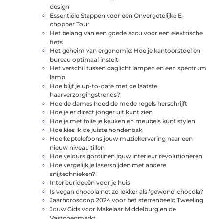
design
Essentiële Stappen voor een Onvergetelijke E-
chopper Tour
Het belang van een goede accu voor een elektrische
fiets
Het geheim van ergonomie: Hoe je kantoorstoel en
bureau optimaal instelt
Het verschil tussen daglicht lampen en een spectrum
lamp
Hoe blijf je up-to-date met de laatste
haarverzorgingstrends?
Hoe de dames hoed de mode regels herschrijft
Hoe je er direct jonger uit kunt zien
Hoe je met folie je keuken en meubels kunt stylen
Hoe kies ik de juiste hondenbak
Hoe koptelefoons jouw muziekervaring naar een
nieuw niveau tillen
Hoe velours gordijnen jouw interieur revolutioneren
Hoe vergelijk je lasersnijden met andere
snijtechnieken?
Interieurideeën voor je huis
Is vegan chocola net zo lekker als ‘gewone’ chocola?
Jaarhoroscoop 2024 voor het sterrenbeeld Tweeling
Jouw Gids voor Makelaar Middelburg en de
Vastgoedmarkt