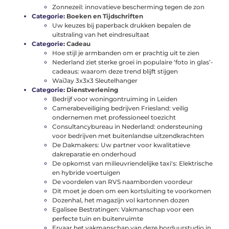
Zonnezeil: innovatieve bescherming tegen de zon
Categorie:
Boeken en Tijdschriften
Uw keuzes bij paperback drukken bepalen de
uitstraling van het eindresultaat
Categorie:
Cadeau
Hoe stijl je armbanden om er prachtig uit te zien
Nederland ziet sterke groei in populaire ‘foto in glas’-
cadeaus: waarom deze trend blijft stijgen
WaiJay 3x3x3 Sleutelhanger
Categorie:
Dienstverlening
Bedrijf voor woningontruiming in Leiden
Camerabeveiliging bedrijven Friesland: veilig
ondernemen met professioneel toezicht
Consultancybureau in Nederland: ondersteuning
voor bedrijven met buitenlandse uitzendkrachten
De Dakmakers: Uw partner voor kwalitatieve
dakreparatie en onderhoud
De opkomst van milieuvriendelijke taxi's: Elektrische
en hybride voertuigen
De voordelen van RVS naamborden voordeur
Dit moet je doen om een kortsluiting te voorkomen
Dozenhal, het magazijn vol kartonnen dozen
Egalisee Bestratingen: Vakmanschap voor een
perfecte tuin en buitenruimte
Ervaar het vakmanschap van deze borduurstudio in