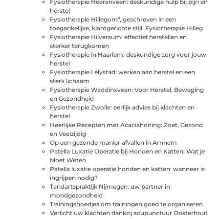
Fysiotherapie Heerenveen: deskundige hulp bij pijn en
herstel
Fysiotherapie Hillegom", geschreven in een
toegankelijke, klantgerichte stijl: Fysiotherapie Hilleg
Fysiotherapie Hilversum: effectief herstellen en
sterker terugkomen
Fysiotherapie in Haarlem: deskundige zorg voor jouw
herstel
Fysiotherapie Lelystad: werken aan herstel en een
sterk lichaam
Fysiotherapie Waddinxveen: Voor Herstel, Beweging
en Gezondheid
Fysiotherapie Zwolle: eerlijk advies bij klachten en
herstel
Heerlijke Recepten met Acaciahoning: Zoet, Gezond
en Veelzijdig
Op een gezonde manier afvallen in Arnhem
Patella Luxatie Operatie bij Honden en Katten: Wat je
Moet Weten
Patella luxatie operatie honden en katten: wanneer is
ingrijpen nodig?
Tandartspraktijk Nijmegen: uw partner in
mondgezondheid
Trainingshoedjes om trainingen goed te organiseren
Verlicht uw klachten dankzij acupunctuur Oosterhout