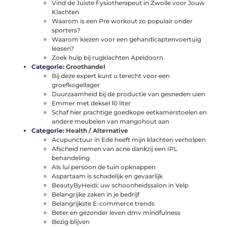
Vind de Juiste Fysiotherapeut in Zwolle voor Jouw
Klachten
Waarom is een Pre workout zo populair onder
sporters?
Waarom kiezen voor een gehandicaptenvoertuig
leasen?
Zoek hulp bij rugklachten Apeldoorn
Categorie:
Groothandel
Bij deze expert kunt u terecht voor een
groefkogellager
Duurzaamheid bij de productie van gesneden uien
Emmer met deksel 10 liter
Schaf hier prachtige goedkope eetkamerstoelen en
andere meubelen van mangohout aan
Categorie:
Health / Alternative
Acupunctuur in Ede heeft mijn klachten verholpen
Afscheid nemen van acne dankzij een IPL
behandeling
Als lui persoon de tuin opknappen
Aspartaam is schadelijk en gevaarlijk
BeautyByHeidi: uw schoonheidssalon in Velp
Belangrijke zaken in je bedrijf
Belangrijkste E-commerce trends
Beter en gezonder leven dmv mindfulness
Bezig blijven