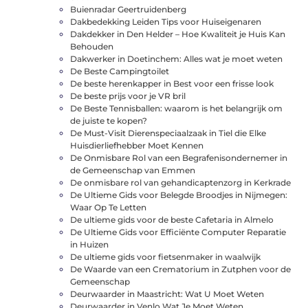
Buienradar Geertruidenberg
Dakbedekking Leiden Tips voor Huiseigenaren
Dakdekker in Den Helder – Hoe Kwaliteit je Huis Kan
Behouden
Dakwerker in Doetinchem: Alles wat je moet weten
De Beste Campingtoilet
De beste herenkapper in Best voor een frisse look
De beste prijs voor je VR bril
De Beste Tennisballen: waarom is het belangrijk om
de juiste te kopen?
De Must-Visit Dierenspeciaalzaak in Tiel die Elke
Huisdierliefhebber Moet Kennen
De Onmisbare Rol van een Begrafenisondernemer in
de Gemeenschap van Emmen
De onmisbare rol van gehandicaptenzorg in Kerkrade
De Ultieme Gids voor Belegde Broodjes in Nijmegen:
Waar Op Te Letten
De ultieme gids voor de beste Cafetaria in Almelo
De Ultieme Gids voor Efficiënte Computer Reparatie
in Huizen
De ultieme gids voor fietsenmaker in waalwijk
De Waarde van een Crematorium in Zutphen voor de
Gemeenschap
Deurwaarder in Maastricht: Wat U Moet Weten
Deurwaarder in Venlo Wat Je Moet Weten