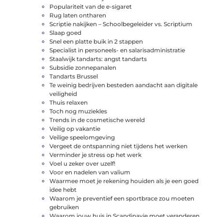
Populariteit van de e-sigaret
Rug laten ontharen
Scriptie nakijken – Schoolbegeleider vs. Scriptium
Slaap goed
Snel een platte buik in 2 stappen
Specialist in personeels- en salarisadministratie
Staalwijk tandarts: angst tandarts
Subsidie zonnepanalen
Tandarts Brussel
Te weinig bedrijven besteden aandacht aan digitale
veiligheid
Thuis relaxen
Toch nog muziekles
Trends in de cosmetische wereld
Veilig op vakantie
Veilige speelomgeving
Vergeet de ontspanning niet tijdens het werken
Verminder je stress op het werk
Voel u zeker over uzelf!
Voor en nadelen van valium
Waarmee moet je rekening houiden als je een goed
idee hebt
Waarom je preventief een sportbrace zou moeten
gebruiken
Waarom jouw huis in Scandinavie moet veranderen