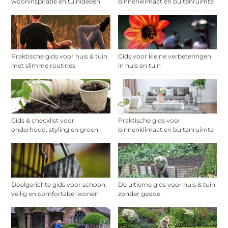
wooninspiratie en tuinideeën
binnenklimaat en buitenruimte
Praktische gids voor huis & tuin
Gids voor kleine verbeteringen
met slimme routines
in huis en tuin
Gids & checklist voor
Praktische gids voor
onderhoud, styling en groen
binnenklimaat en buitenruimte
Doelgerichte gids voor schoon,
De ultieme gids voor huis & tuin
veilig en comfortabel wonen
zonder gedoe