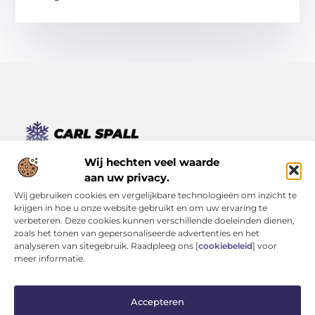
Van kleine momenten tot grote inzichten – lees het hier.
Wij hechten veel waarde
Ontdek een verscheidenheid aan blogs en artikelen die je
aan uw privacy.
dagelijks leven verrijken, van inspirerende verhalen tot
Wij gebruiken cookies en vergelijkbare technologieën om inzicht te
praktische tips.
krijgen in hoe u onze website gebruikt en om uw ervaring te
verbeteren. Deze cookies kunnen verschillende doeleinden dienen,
Bericht categorie
zoals het tonen van gepersonaliseerde advertenties en het
analyseren van sitegebruik. Raadpleeg ons [
cookiebeleid
] voor
meer informatie.
Onze informatie
Accepteren
Kwaliteit Backlinks Kopen: Investeren in Zichtbaarheid (Zonder je Reputatie te Verliezen)
Geld Verdienen op Internet: Kans van de Eeuw of Tijdverspilling?