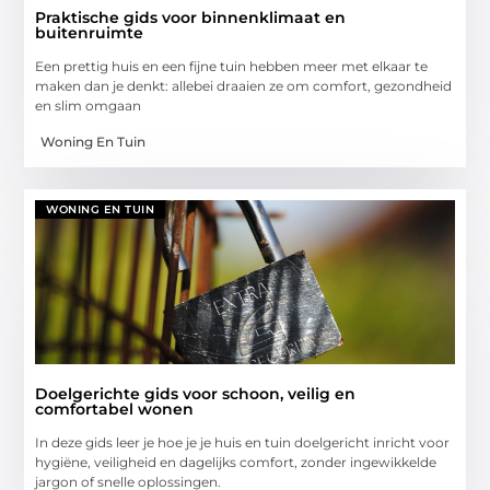
Praktische gids voor binnenklimaat en
buitenruimte
Een prettig huis en een fijne tuin hebben meer met elkaar te
maken dan je denkt: allebei draaien ze om comfort, gezondheid
en slim omgaan
Woning En Tuin
WONING EN TUIN
Doelgerichte gids voor schoon, veilig en
comfortabel wonen
In deze gids leer je hoe je je huis en tuin doelgericht inricht voor
hygiëne, veiligheid en dagelijks comfort, zonder ingewikkelde
jargon of snelle oplossingen.