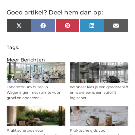
Goed artikel? Deel hem dan op:
X
Facebook
Pinterest
LinkedIn
Email
(Twitter)
Tags:
Meer Berichten
Laboratorium huren in
Wanneer kies je een goederenlift
Wageningen met ruimte voor
en wanneer is een autolift
groei en onderzoek
logischer
Praktische gids voor
Praktische gids voor