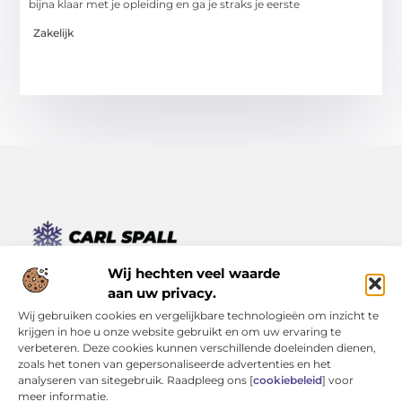
bijna klaar met je opleiding en ga je straks je eerste
Zakelijk
Van kleine momenten tot grote inzichten – lees het hier.
Wij hechten veel waarde
Ontdek een verscheidenheid aan blogs en artikelen die je
aan uw privacy.
dagelijks leven verrijken, van inspirerende verhalen tot
Wij gebruiken cookies en vergelijkbare technologieën om inzicht te
praktische tips.
krijgen in hoe u onze website gebruikt en om uw ervaring te
verbeteren. Deze cookies kunnen verschillende doeleinden dienen,
Bericht categorie
zoals het tonen van gepersonaliseerde advertenties en het
analyseren van sitegebruik. Raadpleeg ons [
cookiebeleid
] voor
meer informatie.