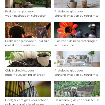
Praktische gids voor
Praktische gids voor
wooninspiratie en tuinideeën
binnenklimaat en buitenruimte
Praktische gids voor huis & tuin
Gids voor kleine verbeteringen
met slimme routines
in huis en tuin
Gids & checklist voor
Praktische gids voor
onderhoud, styling en groen
binnenklimaat en buitenruimte
Doelgerichte gids voor schoon,
De ultieme gids voor huis & tuin
veilig en comfortabel wonen
zonder gedoe