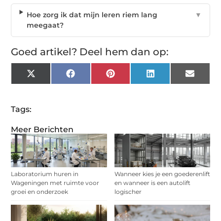
Hoe zorg ik dat mijn leren riem lang
▼
meegaat?
Goed artikel? Deel hem dan op:
X
Facebook
Pinterest
LinkedIn
Email
(Twitter)
Tags:
Meer Berichten
Laboratorium huren in
Wanneer kies je een goederenlift
Wageningen met ruimte voor
en wanneer is een autolift
groei en onderzoek
logischer