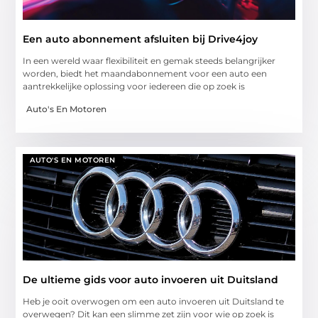
Een auto abonnement afsluiten bij Drive4joy
In een wereld waar flexibiliteit en gemak steeds belangrijker
worden, biedt het maandabonnement voor een auto een
aantrekkelijke oplossing voor iedereen die op zoek is
Auto's En Motoren
AUTO'S EN MOTOREN
De ultieme gids voor auto invoeren uit Duitsland
Heb je ooit overwogen om een auto invoeren uit Duitsland te
overwegen? Dit kan een slimme zet zijn voor wie op zoek is