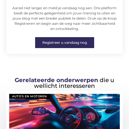
Aarzel niet langer en meld je vandaag nog aan. Ons platform
biedt de perfecte gelegenheid om jouw mening te uiten en
jouw blog met een breder publiek te delen. Druk op de knop
'Registreren' en begin aan de weg naar meer zichtbaarheid
en ontwikkeling.
Registreer u vandaag nog
Gerelateerde onderwerpen
die u
wellicht interesseren
AUTO'S EN MOTOREN