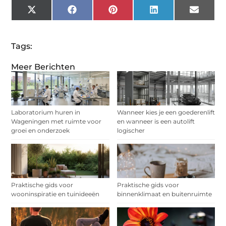
X
Facebook
Pinterest
LinkedIn
Email
(Twitter)
Tags:
Meer Berichten
Laboratorium huren in
Wanneer kies je een goederenlift
Wageningen met ruimte voor
en wanneer is een autolift
groei en onderzoek
logischer
Praktische gids voor
Praktische gids voor
wooninspiratie en tuinideeën
binnenklimaat en buitenruimte