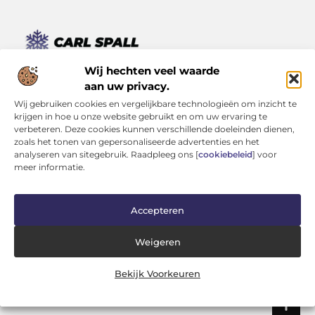
Van kleine momenten tot grote inzichten – lees het hier.
Wij hechten veel waarde
Ontdek een verscheidenheid aan blogs en artikelen die je
aan uw privacy.
dagelijks leven verrijken, van inspirerende verhalen tot
Wij gebruiken cookies en vergelijkbare technologieën om inzicht te
praktische tips.
krijgen in hoe u onze website gebruikt en om uw ervaring te
verbeteren. Deze cookies kunnen verschillende doeleinden dienen,
Bericht categorie
zoals het tonen van gepersonaliseerde advertenties en het
analyseren van sitegebruik. Raadpleeg ons [
cookiebeleid
] voor
meer informatie.
Onze informatie
Accepteren
Kwaliteit Backlinks Kopen: Investeren in Zichtbaarheid (Zonder je Reputatie te Verliezen)
Geld Verdienen op Internet: Kans van de Eeuw of Tijdverspilling?
Weigeren
Bekijk Voorkeuren
Website index
Cookiebeleid (EU)
@2025 www.carlspall.nl. All Right Reserved.