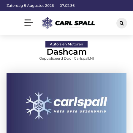
Zaterdag 8 Augustus 2026
07:02:37
Auto's en Motoren
Dashcam
Gepubliceerd Door Carlspall.nl