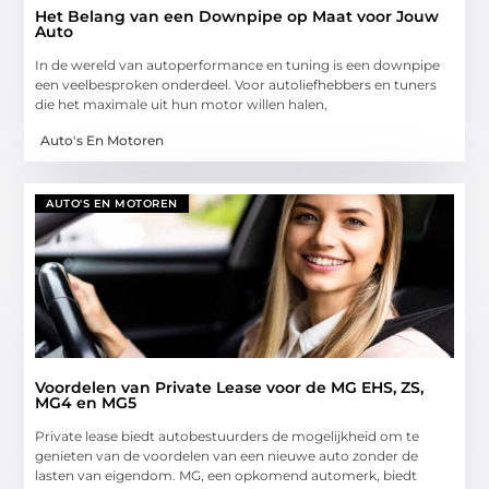
Het Belang van een Downpipe op Maat voor Jouw
Auto
In de wereld van autoperformance en tuning is een downpipe
een veelbesproken onderdeel. Voor autoliefhebbers en tuners
die het maximale uit hun motor willen halen,
Auto's En Motoren
AUTO'S EN MOTOREN
Voordelen van Private Lease voor de MG EHS, ZS,
MG4 en MG5
Private lease biedt autobestuurders de mogelijkheid om te
genieten van de voordelen van een nieuwe auto zonder de
lasten van eigendom. MG, een opkomend automerk, biedt