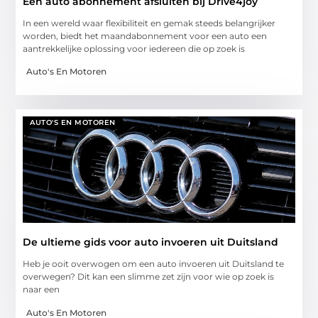
Een auto abonnement afsluiten bij Drive4joy
In een wereld waar flexibiliteit en gemak steeds belangrijker
worden, biedt het maandabonnement voor een auto een
aantrekkelijke oplossing voor iedereen die op zoek is
Auto's En Motoren
AUTO'S EN MOTOREN
De ultieme gids voor auto invoeren uit Duitsland
Heb je ooit overwogen om een auto invoeren uit Duitsland te
overwegen? Dit kan een slimme zet zijn voor wie op zoek is
naar een
Auto's En Motoren