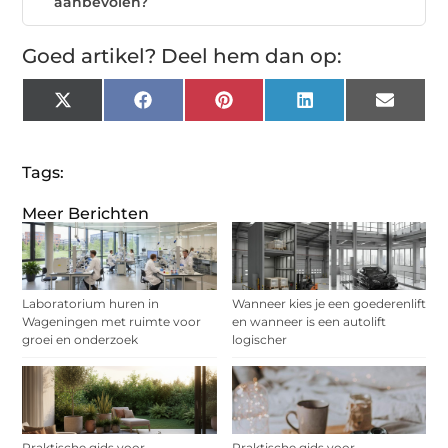
aanbevolen?
Goed artikel? Deel hem dan op:
X
Facebook
Pinterest
LinkedIn
Email
(Twitter)
Tags:
Meer Berichten
Laboratorium huren in
Wanneer kies je een goederenlift
Wageningen met ruimte voor
en wanneer is een autolift
groei en onderzoek
logischer
Praktische gids voor
Praktische gids voor