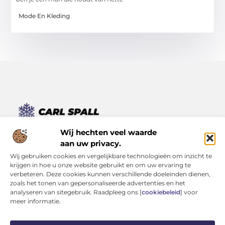
Mode En Kleding
Van kleine momenten tot grote inzichten – lees het hier.
Wij hechten veel waarde
Ontdek een verscheidenheid aan blogs en artikelen die je
aan uw privacy.
dagelijks leven verrijken, van inspirerende verhalen tot
Wij gebruiken cookies en vergelijkbare technologieën om inzicht te
praktische tips.
krijgen in hoe u onze website gebruikt en om uw ervaring te
verbeteren. Deze cookies kunnen verschillende doeleinden dienen,
Bericht categorie
zoals het tonen van gepersonaliseerde advertenties en het
analyseren van sitegebruik. Raadpleeg ons [
cookiebeleid
] voor
meer informatie.
Onze informatie