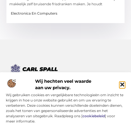
makkelijk zelf bruisende frisdranken maken. Je houdt
Electronica En Computers
Van kleine momenten tot grote inzichten – lees het hier.
Wij hechten veel waarde
Ontdek een verscheidenheid aan blogs en artikelen die je
aan uw privacy.
dagelijks leven verrijken, van inspirerende verhalen tot
Wij gebruiken cookies en vergelijkbare technologieën om inzicht te
praktische tips.
krijgen in hoe u onze website gebruikt en om uw ervaring te
verbeteren. Deze cookies kunnen verschillende doeleinden dienen,
Bericht categorie
zoals het tonen van gepersonaliseerde advertenties en het
analyseren van sitegebruik. Raadpleeg ons [
cookiebeleid
] voor
meer informatie.