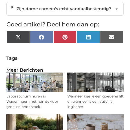
Zijn dome camera's echt vandaalbestendig?
▼
Goed artikel? Deel hem dan op:
X
Facebook
Pinterest
LinkedIn
Email
(Twitter)
Tags:
Meer Berichten
Laboratorium huren in
Wanneer kies je een goederenlift
Wageningen met ruimte voor
en wanneer is een autolift
groei en onderzoek
logischer