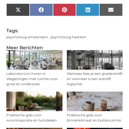
X
Facebook
Pinterest
LinkedIn
Email
(Twitter)
Tags:
psycholoog amsterdam
,
psycholoog haarlem
Meer Berichten
Laboratorium huren in
Wanneer kies je een goederenlift
Wageningen met ruimte voor
en wanneer is een autolift
groei en onderzoek
logischer
Praktische gids voor
Praktische gids voor
wooninspiratie en tuinideeën
binnenklimaat en buitenruimte