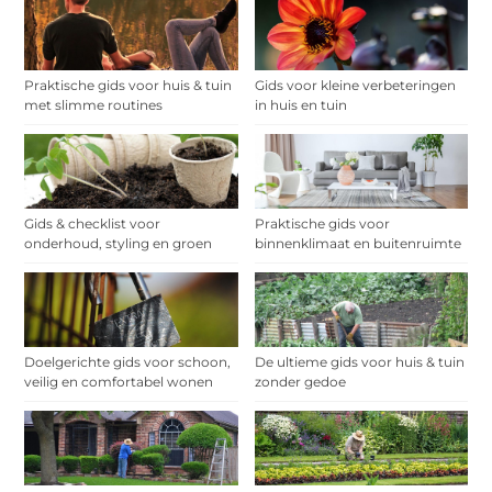
Praktische gids voor huis & tuin
Gids voor kleine verbeteringen
met slimme routines
in huis en tuin
Gids & checklist voor
Praktische gids voor
onderhoud, styling en groen
binnenklimaat en buitenruimte
Doelgerichte gids voor schoon,
De ultieme gids voor huis & tuin
veilig en comfortabel wonen
zonder gedoe