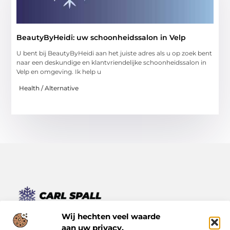
BeautyByHeidi: uw schoonheidssalon in Velp
U bent bij BeautyByHeidi aan het juiste adres als u op zoek bent
naar een deskundige en klantvriendelijke schoonheidssalon in
Velp en omgeving. Ik help u
Health / Alternative
Van kleine momenten tot grote inzichten – lees het hier.
Wij hechten veel waarde
Ontdek een verscheidenheid aan blogs en artikelen die je
aan uw privacy.