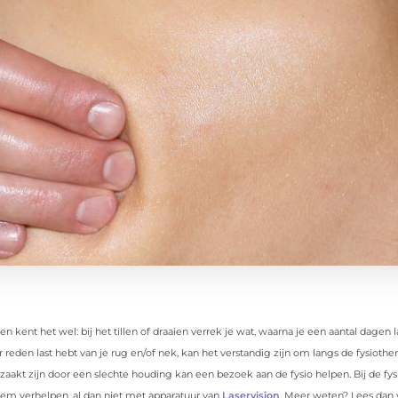
en kent het wel: bij het tillen of draaien verrek je wat, waarna je een aantal dagen
 reden last hebt van je rug en/of nek, kan het verstandig zijn om langs de fysiot
zaakt zijn door een slechte houding kan een bezoek aan de fysio helpen. Bij de f
em verhelpen, al dan niet met apparatuur van
Laservision
. Meer weten? Lees dan 