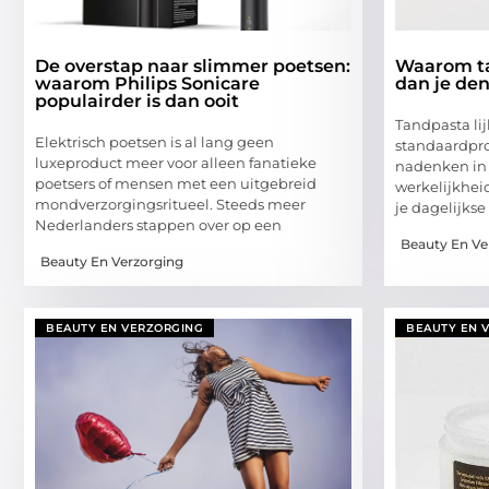
De overstap naar slimmer poetsen:
Waarom ta
waarom Philips Sonicare
dan je de
populairder is dan ooit
Tandpasta li
Elektrisch poetsen is al lang geen
standaardpro
luxeproduct meer voor alleen fanatieke
nadenken in 
poetsers of mensen met een uitgebreid
werkelijkheid
mondverzorgingsritueel. Steeds meer
je dagelijkse
Nederlanders stappen over op een
Beauty En Ve
Beauty En Verzorging
BEAUTY EN VERZORGING
BEAUTY EN 