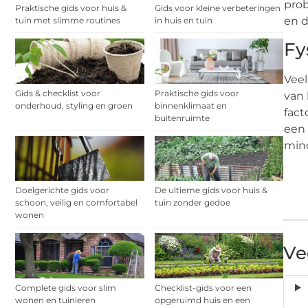
prob
Praktische gids voor huis &
Gids voor kleine verbeteringen
en d
tuin met slimme routines
in huis en tuin
Fy
Veel
Gids & checklist voor
Praktische gids voor
van 
onderhoud, styling en groen
binnenklimaat en
fact
buitenruimte
een 
mind
Doelgerichte gids voor
De ultieme gids voor huis &
schoon, veilig en comfortabel
tuin zonder gedoe
wonen
Ve
Complete gids voor slim
Checklist-gids voor een
wonen en tuinieren
opgeruimd huis en een