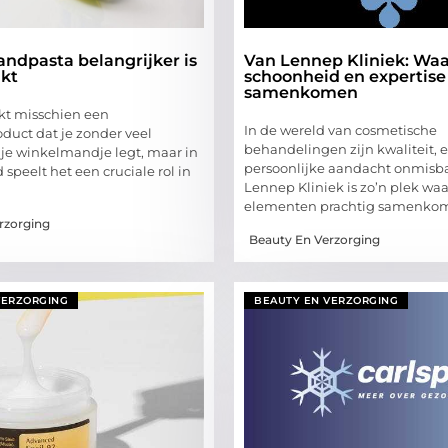
ndpasta belangrijker is
Van Lennep Kliniek: Wa
nkt
schoonheid en expertise
samenkomen
jkt misschien een
In de wereld van cosmetische
duct dat je zonder veel
behandelingen zijn kwaliteit, 
je winkelmandje legt, maar in
persoonlijke aandacht onmisba
 speelt het een cruciale rol in
Lennep Kliniek is zo’n plek waa
elementen prachtig samenko
rzorging
Beauty En Verzorging
VERZORGING
BEAUTY EN VERZORGING