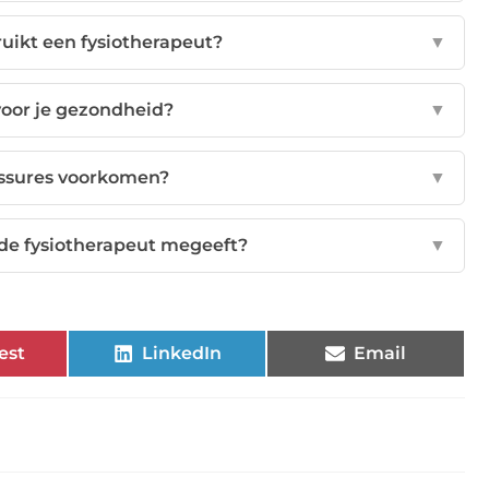
ikt een fysiotherapeut?
▼
voor je gezondheid?
▼
essures voorkomen?
▼
 de fysiotherapeut megeeft?
▼
est
LinkedIn
Email