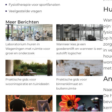
Fysiotherapie voor sportfanaten
Hu
Veelgestelde vragen
Wann
Meer Berichten
pijn
fysi
op h
zorg
Laboratorium huren in
Wanneer kies je een
Wageningen met ruimte voor
goederenlift en wanneer is een
in v
groei en onderzoek
autolift logischer
houd
word
meth
An
Praktische gids voor
Praktische gids voor
wooninspiratie en tuinideeën
binnenklimaat en
buitenruimte
Naas
De h
bevo
kern