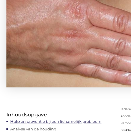
Iedere
Inhoudsopgave
zonder
Hulp en preventie bij een lichamelijk probleem
veroor
Analyse van de houding
proble