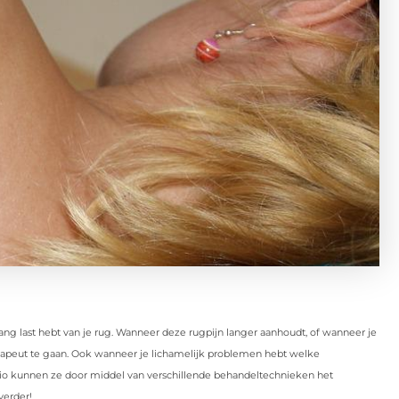
 lang last hebt van je rug. Wanneer deze rugpijn langer aanhoudt, of wanneer je
herapeut te gaan. Ook wanneer je lichamelijk problemen hebt welke
ysio kunnen ze door middel van verschillende behandeltechnieken het
verder!