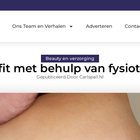
Ons Team en Verhalen
Adverteren
Conta
Beauty en verzorging
 fit met behulp van fysio
Gepubliceerd Door Carlspall.nl