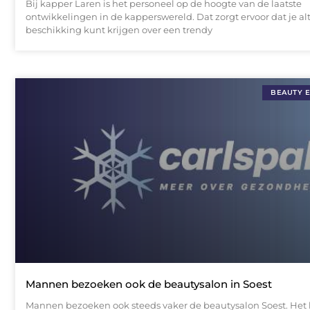
Bij kapper Laren is het personeel op de hoogte van de laatste
ontwikkelingen in de kapperswereld. Dat zorgt ervoor dat je alt
beschikking kunt krijgen over een trendy
BEAUTY 
Mannen bezoeken ook de beautysalon in Soest
Mannen bezoeken ook steeds vaker de beautysalon Soest. Het li