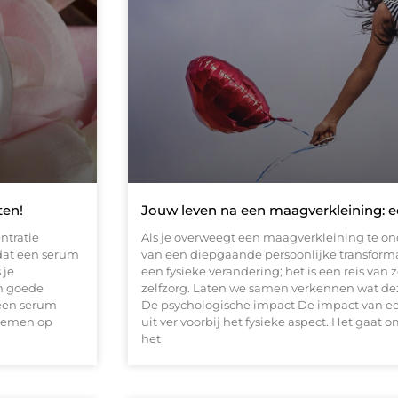
ten!
Jouw leven na een maagverkleining: e
ntratie
Als je overweegt een maagverkleining te on
 dat een serum
van een diepgaande persoonlijke transforma
 je
een fysieke verandering; het is een reis va
en goede
zelfzorg. Laten we samen verkennen wat dez
 een serum
De psychologische impact De impact van ee
blemen op
uit ver voorbij het fysieke aspect. Het gaat
het