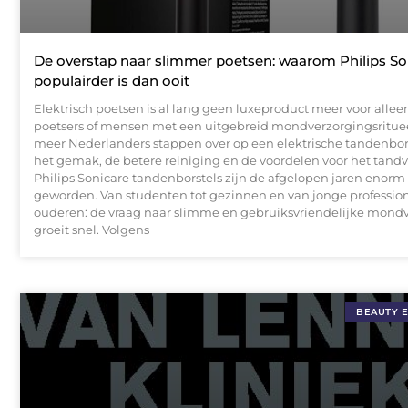
De overstap naar slimmer poetsen: waarom Philips So
populairder is dan ooit
Elektrisch poetsen is al lang geen luxeproduct meer voor allee
poetsers of mensen met een uitgebreid mondverzorgingsrituee
meer Nederlanders stappen over op een elektrische tandenbo
het gemak, de betere reiniging en de voordelen voor het tandvl
Philips Sonicare tandenborstels zijn de afgelopen jaren enorm
geworden. Van studenten tot gezinnen en van jonge profession
ouderen: de vraag naar slimme en gebruiksvriendelijke mond
groeit snel. Volgens
BEAUTY 