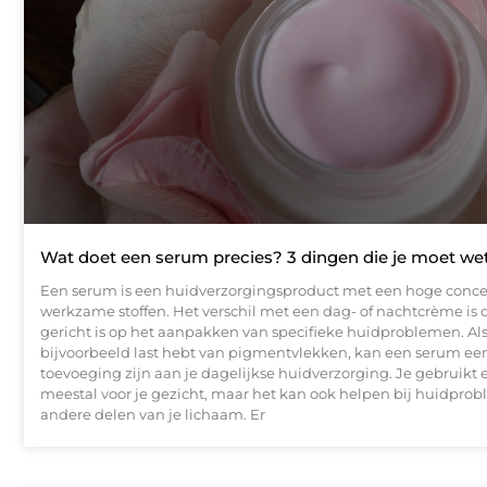
Wat doet een serum precies? 3 dingen die je moet we
Een serum is een huidverzorgingsproduct met een hoge conce
werkzame stoffen. Het verschil met een dag- of nachtcrème is
gericht is op het aanpakken van specifieke huidproblemen. Als
bijvoorbeeld last hebt van pigmentvlekken, kan een serum e
toevoeging zijn aan je dagelijkse huidverzorging. Je gebruikt
meestal voor je gezicht, maar het kan ook helpen bij huidpro
andere delen van je lichaam. Er