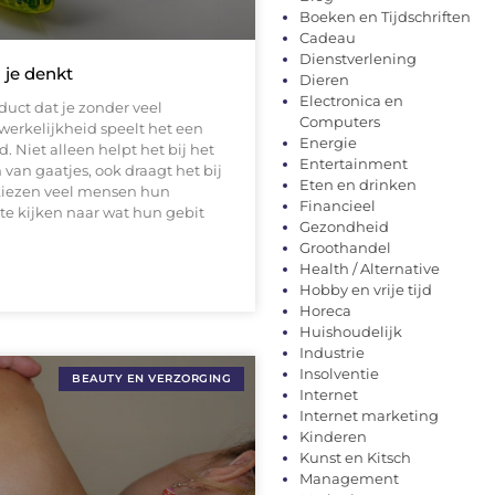
Boeken en Tijdschriften
Cadeau
Dienstverlening
 je denkt
Dieren
Electronica en
uct dat je zonder veel
Computers
werkelijkheid speelt het een
Energie
. Niet alleen helpt het bij het
Entertainment
an gaatjes, ook draagt het bij
Eten en drinken
 kiezen veel mensen hun
Financieel
 te kijken naar wat hun gebit
Gezondheid
Groothandel
Health / Alternative
Hobby en vrije tijd
Horeca
Huishoudelijk
Industrie
Insolventie
BEAUTY EN VERZORGING
Internet
Internet marketing
Kinderen
Kunst en Kitsch
Management