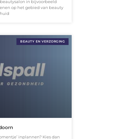
beautysalon in bijvoorbeeld
kenen op het gebied van beauty
 huid
BEAUTY EN VERZORGING
ldoorn
omentje’ inplannen? Kies dan