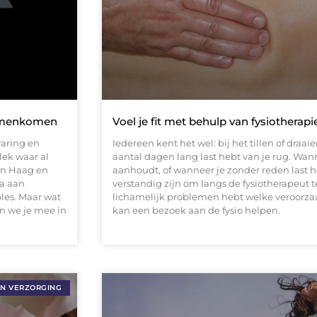
samenkomen
Voel je fit met behulp van fysiotherapi
varing en
Iedereen kent het wel: bij het tillen of draai
lek waar al
aantal dagen lang last hebt van je rug. Wan
en Haag en
aanhoudt, of wanneer je zonder reden last he
a aan
verstandig zijn om langs de fysiotherapeut 
les. Maar wat
lichamelijk problemen hebt welke veroorzaa
n we je mee in
kan een bezoek aan de fysio helpen.
EN VERZORGING