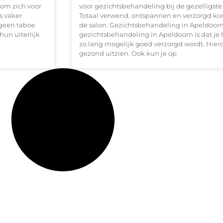
 om zich voor
voor gezichtsbehandeling bij de gezelligst
s vaker
Totaal verwend, ontspannen en verzorgd ko
 geen taboe
de salon. Gezichtsbehandeling in Apeldoorn
un uiterlijk
gezichtsbehandeling in Apeldoorn is dat je
zo lang mogelijk goed verzorgd wordt. Hierdo
gezond uitzien. Ook kun je op