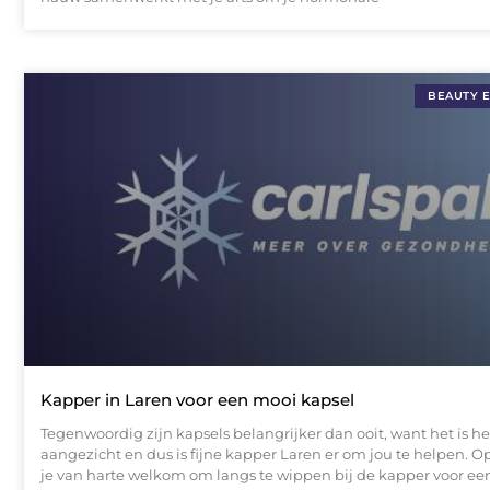
BEAUTY 
Kapper in Laren voor een mooi kapsel
Tegenwoordig zijn kapsels belangrijker dan ooit, want het is he
aangezicht en dus is fijne kapper Laren er om jou te helpen. O
je van harte welkom om langs te wippen bij de kapper voor ee