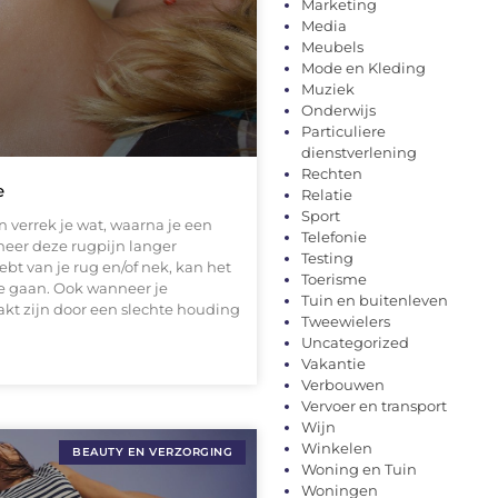
Marketing
Media
Meubels
Mode en Kleding
Muziek
Onderwijs
Particuliere
dienstverlening
Rechten
e
Relatie
Sport
en verrek je wat, waarna je een
Telefonie
neer deze rugpijn langer
Testing
bt van je rug en/of nek, kan het
Toerisme
te gaan. Ook wanneer je
Tuin en buitenleven
kt zijn door een slechte houding
Tweewielers
Uncategorized
Vakantie
Verbouwen
Vervoer en transport
Wijn
Winkelen
BEAUTY EN VERZORGING
Woning en Tuin
Woningen