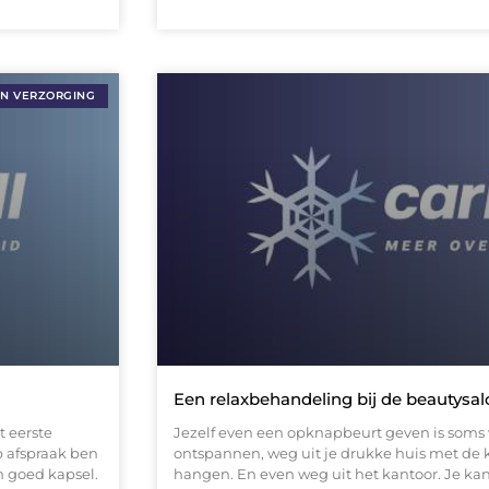
EN VERZORGING
Een relaxbehandeling bij de beautysa
t eerste
Jezelf even een opknapbeurt geven is soms 
p afspraak ben
ontspannen, weg uit je drukke huis met de 
n goed kapsel.
hangen. En even weg uit het kantoor. Je kan