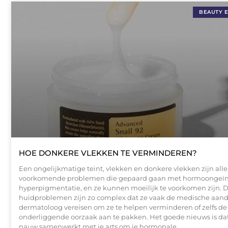
BEAUTY 
HOE DONKERE VLEKKEN TE VERMINDEREN?
Een ongelijkmatige teint, vlekken en donkere vlekken zijn all
voorkomende problemen die gepaard gaan met hormoongeï
hyperpigmentatie, en ze kunnen moeilijk te voorkomen zijn. Di
huidproblemen zijn zo complex dat ze vaak de medische aand
dermatoloog vereisen om ze te helpen verminderen of zelfs de
onderliggende oorzaak aan te pakken. Het goede nieuws is dat j
nauw samenwerkt met je arts om je hormonale