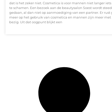
dat is het zeker niet. Cosmetica is voor mannen niet langer iets
te schamen. Een bezoek aan de beautysalon Soest wordt steed
gedaan, al dan niet op aanmoediging van een partner. Er rust
meer op het gebruik van cosmetica en mannen zijn meer met h
bezig. Uit dat oogpunt blijkt een