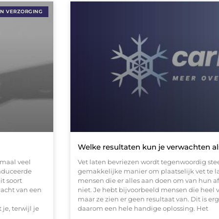
EN VERZORGING
Welke resultaten kun je verwachten als
emaal veel
Vet laten bevriezen wordt tegenwoordig stee
nduceerde
gemakkelijke manier om plaatselijk vet te la
t soort
mensen die er alles aan doen om van hun af 
acht van een
niet. Je hebt bijvoorbeeld mensen die heel 
maar ze zien er geen resultaat van. Dit is erg
e, terwijl je
daarom een hele handige oplossing. Het