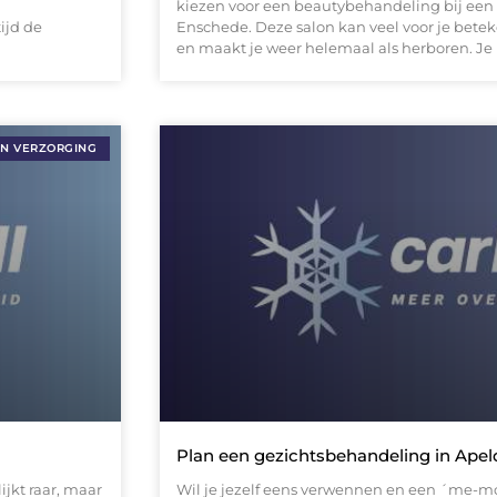
kiezen voor een beautybehandeling bij een 
ijd de
Enschede. Deze salon kan veel voor je bete
en maakt je weer helemaal als herboren. Je
EN VERZORGING
Plan een gezichtsbehandeling in Ape
jkt raar, maar
Wil je jezelf eens verwennen en een ´me-m