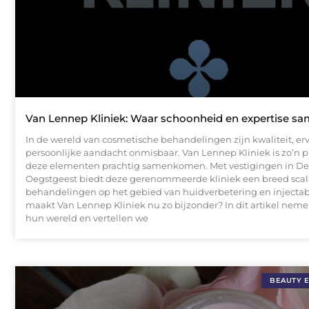
Van Lennep Kliniek: Waar schoonheid en expertise 
In de wereld van cosmetische behandelingen zijn kwaliteit, er
persoonlijke aandacht onmisbaar. Van Lennep Kliniek is zo’n p
deze elementen prachtig samenkomen. Met vestigingen in D
Oegstgeest biedt deze gerenommeerde kliniek een breed scal
behandelingen op het gebied van huidverbetering en injectab
maakt Van Lennep Kliniek nu zo bijzonder? In dit artikel neme
hun wereld en vertellen we
BEAUTY 