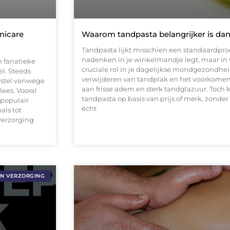
nicare
Waarom tandpasta belangrijker is dan
Tandpasta lijkt misschien een standaardprod
nadenken in je winkelmandje legt, maar in 
n fanatieke
cruciale rol in je dagelijkse mondgezondheid
l. Steeds
verwijderen van tandplak en het voorkomen v
rstel vanwege
aan frisse adem en sterk tandglazuur. Toch
ees. Vooral
tandpasta op basis van prijs of merk, zonder
 populair
écht
als tot
verzorging
EN VERZORGING