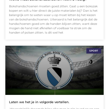
Bokshandschoenen moeten goed zitten. Gaat u een bokszak
kopen en wilt u hier direct de juiste materialen bij? Dan is het
belangrijk om te weten waar u op moet letten bij het kiezen
van de bokshandschoenen. Uiteraard is het belangrijk dat de
handschoenen goed om de handen blijven zitten, want deze
mogen de hand niet afknellen of voelbaar te strak om de
handen of polsen zitten. Is dit wel het
SPORT
Laten we het je in volgorde vertellen.
Waarschijnlijk droomde bijna elke man in zijn jeugd ervan een