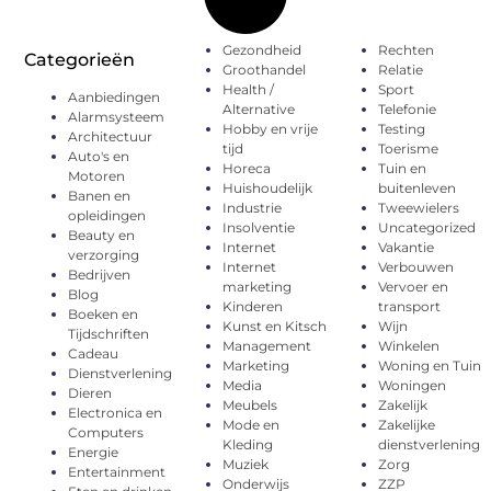
Gezondheid
Rechten
Categorieën
Groothandel
Relatie
Health /
Sport
Aanbiedingen
Alternative
Telefonie
Alarmsysteem
Hobby en vrije
Testing
Architectuur
tijd
Toerisme
Auto's en
Horeca
Tuin en
Motoren
Huishoudelijk
buitenleven
Banen en
Industrie
Tweewielers
opleidingen
Insolventie
Uncategorized
Beauty en
Internet
Vakantie
verzorging
Internet
Verbouwen
Bedrijven
marketing
Vervoer en
Blog
Kinderen
transport
Boeken en
Kunst en Kitsch
Wijn
Tijdschriften
Management
Winkelen
Cadeau
Marketing
Woning en Tuin
Dienstverlening
Media
Woningen
Dieren
Meubels
Zakelijk
Electronica en
Mode en
Zakelijke
Computers
Kleding
dienstverlening
Energie
Muziek
Zorg
Entertainment
Onderwijs
ZZP