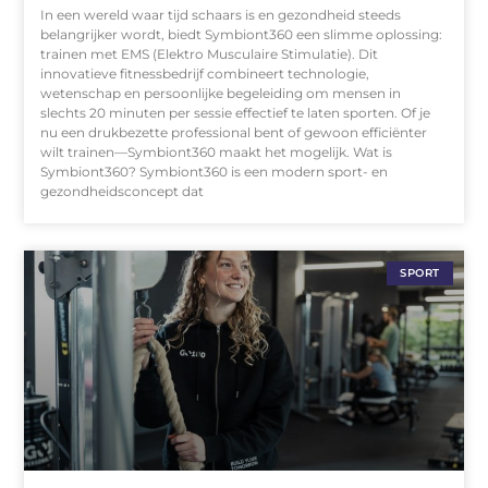
In een wereld waar tijd schaars is en gezondheid steeds
belangrijker wordt, biedt Symbiont360 een slimme oplossing:
trainen met EMS (Elektro Musculaire Stimulatie). Dit
innovatieve fitnessbedrijf combineert technologie,
wetenschap en persoonlijke begeleiding om mensen in
slechts 20 minuten per sessie effectief te laten sporten. Of je
nu een drukbezette professional bent of gewoon efficiënter
wilt trainen—Symbiont360 maakt het mogelijk. Wat is
Symbiont360? Symbiont360 is een modern sport- en
gezondheidsconcept dat
SPORT