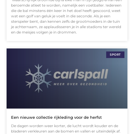
beroemde atleet te worden, namelijk een voetballer. Iedereen
die de bal minstens één keer in het doel heeft gescoord, weet
wat een golf van geluk je voelt in die seconde. Als je een
sterspeler bent, dan kennen zelfs de grootmoeders in de tuin
je achternaam, ze applaudisseren je in alle stadions ter wereld
en de meisjes volgen je in drommen.
SPORT
Een nieuwe collectie rijkleding voor de herfst
De dagen worden weer korter, de lucht wordt kouder en de
bladeren verkleuren aan de bomen en vallen er uiteindelijk af.