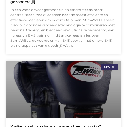
gezondere jij
In een wereld waar gezondheid en fitness steeds meer
centraal staan, zoekt iedereen naar de meest efficiënte en
effectieve manieren om in vorm te blijven. StimaWELL speelt
hierop in door geavanceerde technologie te combineren met
personal training, en biedt een revolutionaire benadering van
fitness via EMS training. In dit artikel lees je alles over
StimaWELL, de voordelen van EMS sport en het unieke EMS
trainerapparaat van dit bedrijf. Wat is
SPORT
Welke maat bokshandschoenen heeft u nodig?