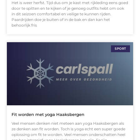
Het is weer herfst. Tijd dus om je kast met rijkleding eens goed
door te spitten en te kijken of je genoeg outfits hebt om ook
in dit seizoen comfortabel en veilige te kunnen rijden.
Paardrijden doe je buiten of in de bak en dan kan het
behoorlijk fris
SPORT
Fit worden met yoga Haaksbergen
Veel mensen denken niet meteen aan yoga Haaksbergen als
ze denken aan fit worden. Toch is yoga echt een super goede
oplossing om fit te worden. Veel mensen onderschatten heel