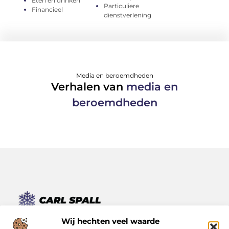
Eten en drinken
Particuliere
Financieel
dienstverlening
Media en beroemdheden
Verhalen van
media en
beroemdheden
Van kleine momenten tot grote inzichten – lees het hier.
Wij hechten veel waarde
Ontdek een verscheidenheid aan blogs en artikelen die je