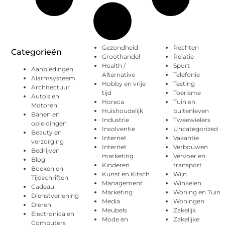
Gezondheid
Rechten
Categorieën
Groothandel
Relatie
Health /
Sport
Aanbiedingen
Alternative
Telefonie
Alarmsysteem
Hobby en vrije
Testing
Architectuur
tijd
Toerisme
Auto's en
Horeca
Tuin en
Motoren
Huishoudelijk
buitenleven
Banen en
Industrie
Tweewielers
opleidingen
Insolventie
Uncategorized
Beauty en
Internet
Vakantie
verzorging
Internet
Verbouwen
Bedrijven
marketing
Vervoer en
Blog
Kinderen
transport
Boeken en
Kunst en Kitsch
Wijn
Tijdschriften
Management
Winkelen
Cadeau
Marketing
Woning en Tuin
Dienstverlening
Media
Woningen
Dieren
Meubels
Zakelijk
Electronica en
Mode en
Zakelijke
Computers