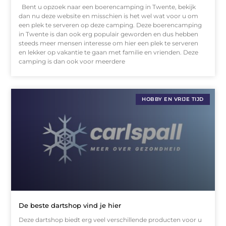
Bent u opzoek naar een boerencamping in Twente, bekijk
dan nu deze website en misschien is het wel wat voor u om
een plek te serveren op deze camping. Deze boerencamping
in Twente is dan ook erg populair geworden en dus hebben
steeds meer mensen interesse om hier een plek te serveren
en lekker op vakantie te gaan met familie en vrienden. Deze
camping is dan ook voor meerdere
HOBBY EN VRIJE TIJD
De beste dartshop vind je hier
Deze dartshop biedt erg veel verschillende producten voor u