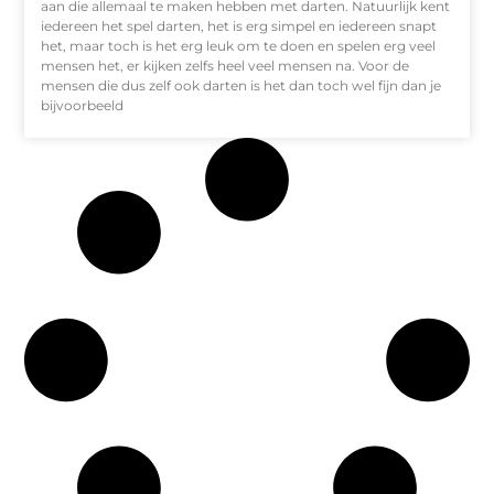
aan die allemaal te maken hebben met darten. Natuurlijk kent
iedereen het spel darten, het is erg simpel en iedereen snapt
het, maar toch is het erg leuk om te doen en spelen erg veel
mensen het, er kijken zelfs heel veel mensen na. Voor de
mensen die dus zelf ook darten is het dan toch wel fijn dan je
bijvoorbeeld