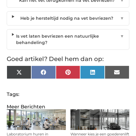
Kan het vet terugkomen na vet bevriezen?
▼
Heb je hersteltijd nodig na vet bevriezen?
▼
Is vet laten bevriezen een natuurlijke
▼
behandeling?
Goed artikel? Deel hem dan op:
X
Facebook
Pinterest
LinkedIn
Email
(Twitter)
Tags:
Meer Berichten
Laboratorium huren in
Wanneer kies je een goederenlift