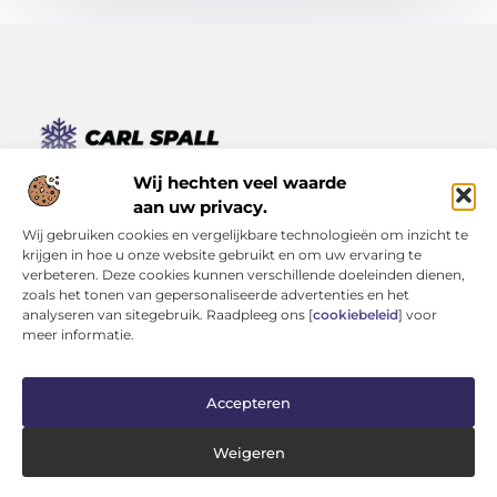
Van kleine momenten tot grote inzichten – lees het hier.
Wij hechten veel waarde
Ontdek een verscheidenheid aan blogs en artikelen die je
aan uw privacy.
dagelijks leven verrijken, van inspirerende verhalen tot
Wij gebruiken cookies en vergelijkbare technologieën om inzicht te
praktische tips.
krijgen in hoe u onze website gebruikt en om uw ervaring te
verbeteren. Deze cookies kunnen verschillende doeleinden dienen,
Bericht categorie
zoals het tonen van gepersonaliseerde advertenties en het
analyseren van sitegebruik. Raadpleeg ons [
cookiebeleid
] voor
meer informatie.
Onze informatie
Accepteren
Kwaliteit Backlinks Kopen: Investeren in Zichtbaarheid (Zonder je Reputatie te Verliezen)
Geld Verdienen op Internet: Kans van de Eeuw of Tijdverspilling?
Weigeren