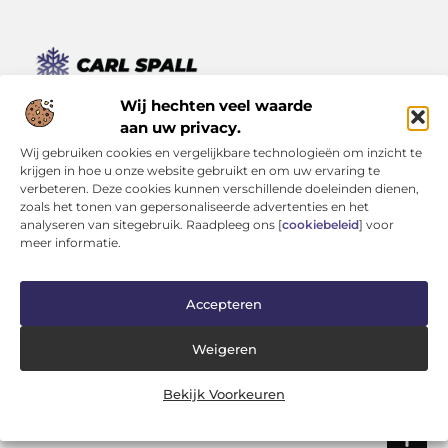
Van kleine momenten tot grote inzichten – lees het hier.
Wij hechten veel waarde
Ontdek een verscheidenheid aan blogs en artikelen die je
aan uw privacy.
dagelijks leven verrijken, van inspirerende verhalen tot
Wij gebruiken cookies en vergelijkbare technologieën om inzicht te
praktische tips.
krijgen in hoe u onze website gebruikt en om uw ervaring te
verbeteren. Deze cookies kunnen verschillende doeleinden dienen,
Bericht categorie
zoals het tonen van gepersonaliseerde advertenties en het
analyseren van sitegebruik. Raadpleeg ons [
cookiebeleid
] voor
meer informatie.
Onze informatie
Accepteren
Kwaliteit Backlinks Kopen: Investeren in Zichtbaarheid (Zonder je Reputatie te Verliezen)
Geld Verdienen op Internet: Kans van de Eeuw of Tijdverspilling?
Weigeren
Bekijk Voorkeuren
Website index
Cookiebeleid (EU)
@2025 www.carlspall.nl. All Right Reserved.