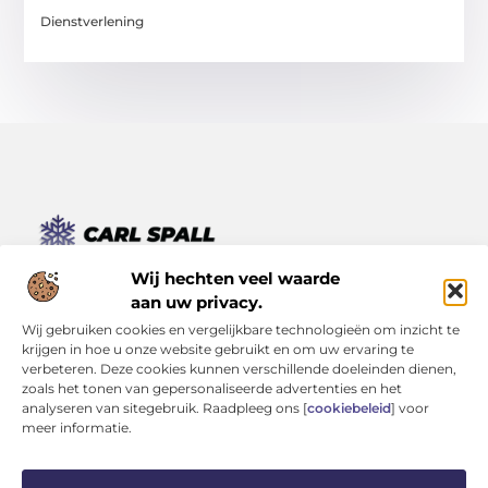
Dienstverlening
Van kleine momenten tot grote inzichten – lees het hier.
Wij hechten veel waarde
Ontdek een verscheidenheid aan blogs en artikelen die je
aan uw privacy.
dagelijks leven verrijken, van inspirerende verhalen tot
Wij gebruiken cookies en vergelijkbare technologieën om inzicht te
praktische tips.
krijgen in hoe u onze website gebruikt en om uw ervaring te
verbeteren. Deze cookies kunnen verschillende doeleinden dienen,
Bericht categorie
zoals het tonen van gepersonaliseerde advertenties en het
analyseren van sitegebruik. Raadpleeg ons [
cookiebeleid
] voor
meer informatie.
Onze informatie