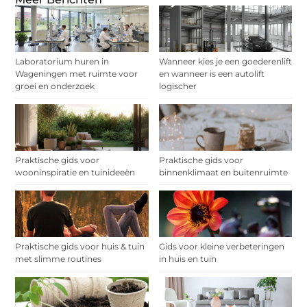
Laboratorium huren in
Wanneer kies je een goederenlift
Wageningen met ruimte voor
en wanneer is een autolift
groei en onderzoek
logischer
Praktische gids voor
Praktische gids voor
wooninspiratie en tuinideeën
binnenklimaat en buitenruimte
Praktische gids voor huis & tuin
Gids voor kleine verbeteringen
met slimme routines
in huis en tuin