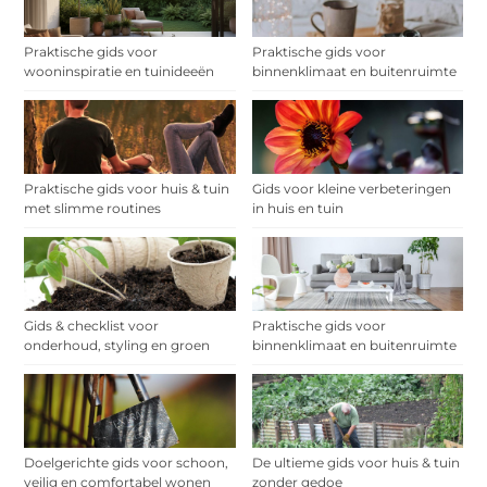
Praktische gids voor
Praktische gids voor
wooninspiratie en tuinideeën
binnenklimaat en buitenruimte
Praktische gids voor huis & tuin
Gids voor kleine verbeteringen
met slimme routines
in huis en tuin
Gids & checklist voor
Praktische gids voor
onderhoud, styling en groen
binnenklimaat en buitenruimte
Doelgerichte gids voor schoon,
De ultieme gids voor huis & tuin
veilig en comfortabel wonen
zonder gedoe