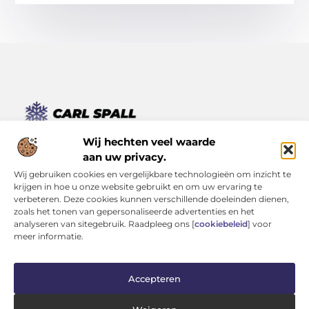
Van kleine momenten tot grote inzichten – lees het hier.
Wij hechten veel waarde
Ontdek een verscheidenheid aan blogs en artikelen die je
aan uw privacy.
dagelijks leven verrijken, van inspirerende verhalen tot
Wij gebruiken cookies en vergelijkbare technologieën om inzicht te
praktische tips.
krijgen in hoe u onze website gebruikt en om uw ervaring te
verbeteren. Deze cookies kunnen verschillende doeleinden dienen,
Bericht categorie
zoals het tonen van gepersonaliseerde advertenties en het
analyseren van sitegebruik. Raadpleeg ons [
cookiebeleid
] voor
meer informatie.
Onze informatie
Accepteren
Kwaliteit Backlinks Kopen: Investeren in Zichtbaarheid (Zonder je Reputatie te Verliezen)
Geld Verdienen op Internet: Kans van de Eeuw of Tijdverspilling?