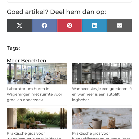
Goed artikel? Deel hem dan op:
X
Facebook
Pinterest
LinkedIn
Email
(Twitter)
Tags:
Meer Berichten
Laboratorium huren in
Wanneer kies je een goederenlift
Wageningen met ruimte voor
en wanneer is een autolift
groei en onderzoek
logischer
Praktische gids voor
Praktische gids voor
wooninspiratie en tuinideeën
binnenklimaat en buitenruimte