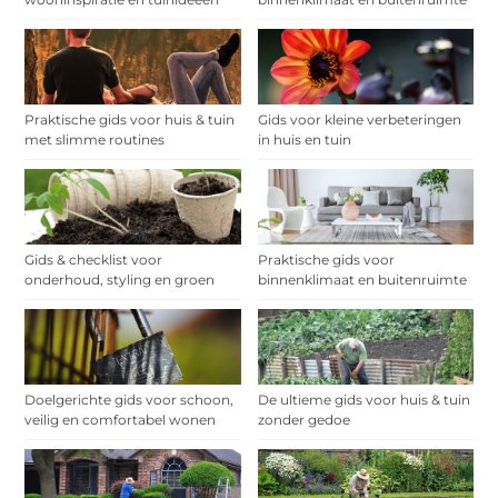
Praktische gids voor huis & tuin
Gids voor kleine verbeteringen
met slimme routines
in huis en tuin
Gids & checklist voor
Praktische gids voor
onderhoud, styling en groen
binnenklimaat en buitenruimte
Doelgerichte gids voor schoon,
De ultieme gids voor huis & tuin
veilig en comfortabel wonen
zonder gedoe