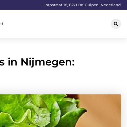
Dorpstraat 18, 6271 BK Gulpen, Nederland
ct
s in Nijmegen: