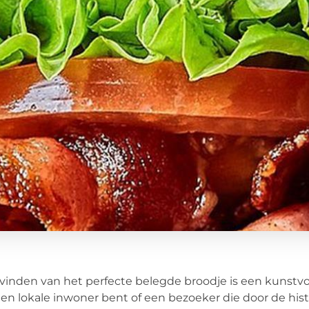
vinden van het perfecte belegde broodje is een kunstv
en lokale inwoner bent of een bezoeker die door de hist