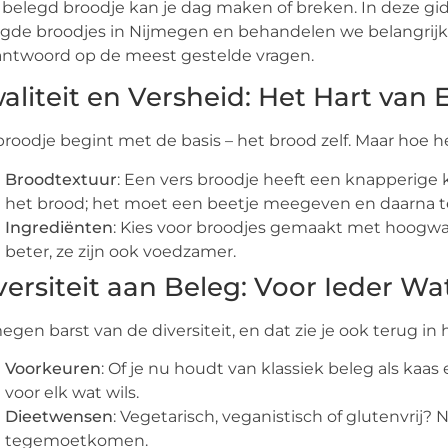
 belegd broodje kan je dag maken of breken. In deze g
gde broodjes in Nijmegen en behandelen we belangrijk
ntwoord op de meest gestelde vragen.
aliteit en Versheid: Het Hart van 
broodje begint met de basis – het brood zelf. Maar hoe he
Broodtextuur
: Een vers broodje heeft een knapperige 
het brood; het moet een beetje meegeven en daarna te
Ingrediënten
: Kies voor broodjes gemaakt met hoogwaa
beter, ze zijn ook voedzamer.
versiteit aan Beleg: Voor Ieder Wa
egen barst van de diversiteit, en dat zie je ook terug i
Voorkeuren
: Of je nu houdt van klassiek beleg als kaas
voor elk wat wils.
Dieetwensen
: Vegetarisch, veganistisch of glutenvrij
tegemoetkomen.