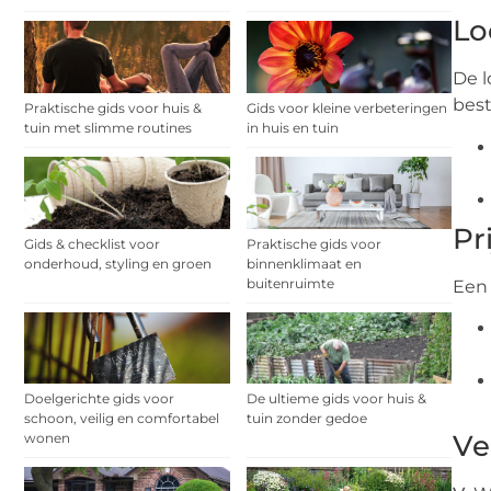
Lo
De l
best
Praktische gids voor huis &
Gids voor kleine verbeteringen
tuin met slimme routines
in huis en tuin
Pr
Gids & checklist voor
Praktische gids voor
onderhoud, styling en groen
binnenklimaat en
buitenruimte
Een 
Doelgerichte gids voor
De ultieme gids voor huis &
schoon, veilig en comfortabel
tuin zonder gedoe
Ve
wonen