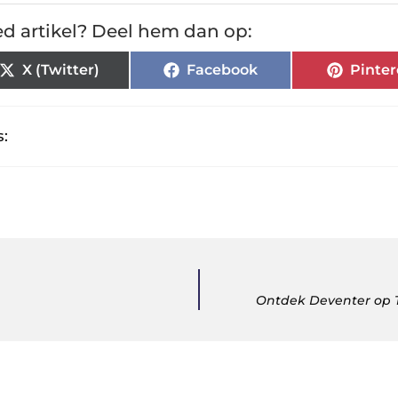
d artikel? Deel hem dan op:
X (Twitter)
Facebook
Pinter
:
Ontdek Deventer op T