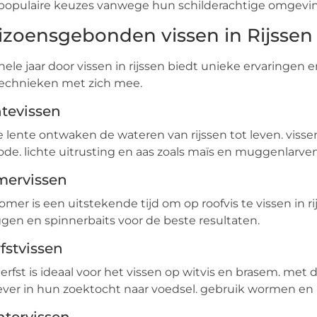
 populaire keuzes vanwege hun schilderachtige omgeving
izoensgebonden vissen in Rijssen
hele jaar door vissen in rijssen biedt unieke ervaringen 
echnieken met zich mee.
tevissen
e lente ontwaken de wateren van rijssen tot leven. vissen
ode. lichte uitrusting en aas zoals maïs en muggenlarv
mervissen
omer is een uitstekende tijd om op roofvis te vissen in r
gen en spinnerbaits voor de beste resultaten.
fstvissen
erfst is ideaal voor het vissen op witvis en brasem. m
ever in hun zoektocht naar voedsel. gebruik wormen en bo
tervissen