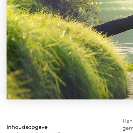
Heng
Inhoudsopgave
geme