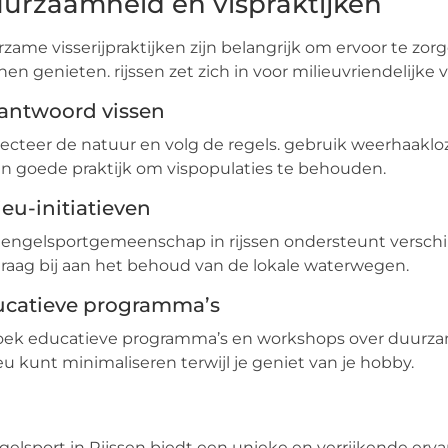
urzaamheid en vispraktijken
zame visserijpraktijken zijn belangrijk om ervoor te z
en genieten. rijssen zet zich in voor milieuvriendelijke
antwoord vissen
ecteer de natuur en volg de regels. gebruik weerhaakloz
en goede praktijk om vispopulaties te behouden.
ieu-initiatieven
engelsportgemeenschap in rijssen ondersteunt verschil
raag bij aan het behoud van de lokale waterwegen.
catieve programma’s
ek educatieve programma’s en workshops over duurzame v
eu kunt minimaliseren terwijl je geniet van je hobby.
elsport in Rijssen biedt een unieke en verrijkende ervar