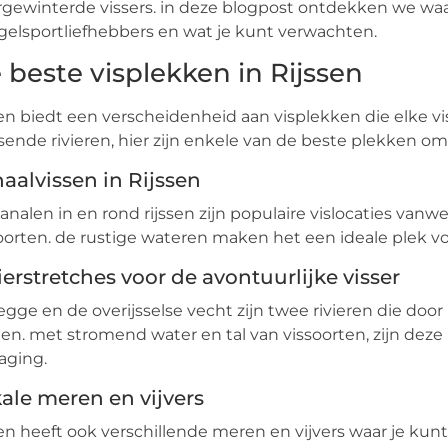
gewinterde vissers. in deze blogpost ontdekken we waa
elsportliefhebbers en wat je kunt verwachten.
 beste visplekken in Rijssen
sen biedt een verscheidenheid aan visplekken die elke vi
sende rivieren, hier zijn enkele van de beste plekken om
aalvissen in Rijssen
analen in en rond rijssen zijn populaire vislocaties van
oorten. de rustige wateren maken het een ideale plek v
ierstretches voor de avontuurlijke visser
egge en de overijsselse vecht zijn twee rivieren die do
en. met stromend water en tal van vissoorten, zijn deze l
aging.
ale meren en vijvers
sen heeft ook verschillende meren en vijvers waar je ku