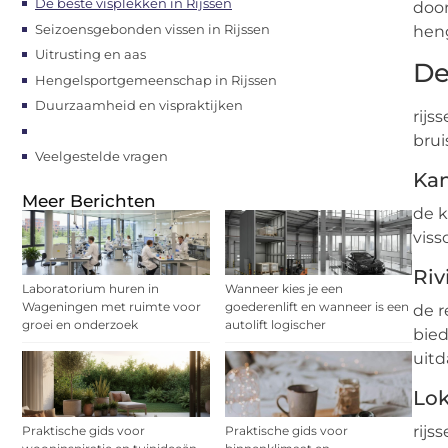
De beste visplekken in Rijssen
door
Seizoensgebonden vissen in Rijssen
heng
Uitrusting en aas
De
Hengelsportgemeenschap in Rijssen
Duurzaamheid en vispraktijken
rijs
brui
Veelgestelde vragen
Kan
Meer Berichten
de k
viss
Riv
Laboratorium huren in
Wanneer kies je een
Wageningen met ruimte voor
goederenlift en wanneer is een
de r
groei en onderzoek
autolift logischer
bied
uitd
Lok
rijs
Praktische gids voor
Praktische gids voor