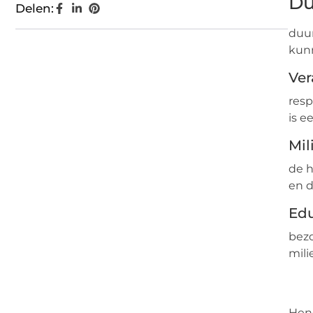
Du
Delen:
duur
kunn
Ver
resp
is e
Mil
de h
en d
Edu
bezo
mili
Heng