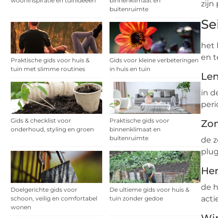
wooninspiratie en tuinideeën
binnenklimaat en
zijn
buitenruimte
Se
het 
en t
Praktische gids voor huis &
Gids voor kleine verbeteringen
tuin met slimme routines
in huis en tuin
Len
in d
peri
Gids & checklist voor
Praktische gids voor
Zo
onderhoud, styling en groen
binnenklimaat en
buitenruimte
de z
plug
Her
de h
Doelgerichte gids voor
De ultieme gids voor huis &
acti
schoon, veilig en comfortabel
tuin zonder gedoe
wonen
Win