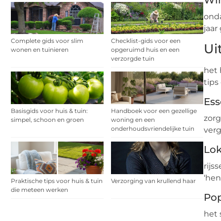
onda
jaar
Complete gids voor slim
Checklist-gids voor een
Ui
wonen en tuinieren
opgeruimd huis en een
verzorgde tuin
het 
tips
Ess
Basisgids voor huis & tuin:
Handboek voor een gezellige
zorg
simpel, schoon en groen
woning en een
onderhoudsvriendelijke tuin
verg
Lok
rijs
‘hen
Praktische tips voor huis & tuin
Verzorging van krullend haar
die meteen werken
Pop
het 