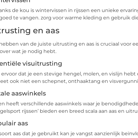
nks de kou is wintervissen in rijssen een unieke ervarin
 goed te vangen. zorg voor warme kleding en gebruik d
trusting en aas
hebben van de juiste uitrusting en aas is cruciaal voor een
 over wat je nodig hebt.
entiële visuitrusting
 ervoor dat je een stevige hengel, molen, en vislijn hebt 
eet ook niet een schepnet, onthaaktang en visvergunn
ale aaswinkels
sen heeft verschillende aaswinkels waar je benodigdheden
gelsport rijssen’ bieden een breed scala aan aas en uitru
ulair aas
soort aas dat je gebruikt kan je vangst aanzienlijk beïnv