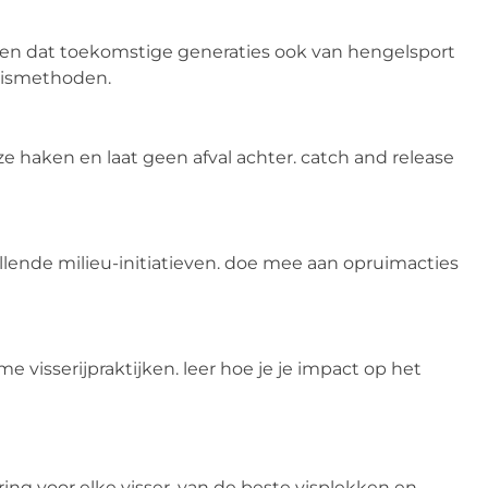
orgen dat toekomstige generaties ook van hengelsport
 vismethoden.
e haken en laat geen afval achter. catch and release
lende milieu-initiatieven. doe mee aan opruimacties
isserijpraktijken. leer hoe je je impact op het
ing voor elke visser. van de beste visplekken en