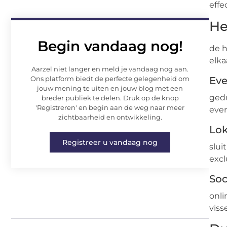
effe
He
Begin vandaag nog!
de h
elka
Aarzel niet langer en meld je vandaag nog aan.
Ons platform biedt de perfecte gelegenheid om
Eve
jouw mening te uiten en jouw blog met een
gedu
breder publiek te delen. Druk op de knop
'Registreren' en begin aan de weg naar meer
eve
zichtbaarheid en ontwikkeling.
Lok
Registreer u vandaag nog
slui
excl
Soc
onli
viss