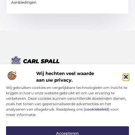
Aanbiedingen
Van kleine momenten tot grote inzichten – lees het hier.
Wij hechten veel waarde
Ontdek een verscheidenheid aan blogs en artikelen die je
aan uw privacy.
dagelijks leven verrijken, van inspirerende verhalen tot
Wij gebruiken cookies en vergelijkbare technologieën om inzicht te
praktische tips.
krijgen in hoe u onze website gebruikt en om uw ervaring te
verbeteren. Deze cookies kunnen verschillende doeleinden dienen,
Bericht categorie
zoals het tonen van gepersonaliseerde advertenties en het
analyseren van sitegebruik. Raadpleeg ons [
cookiebeleid
] voor
meer informatie.
Onze informatie
Accepteren
Kwaliteit Backlinks Kopen: Investeren in Zichtbaarheid (Zonder je Reputatie te Verliezen)
Geld Verdienen op Internet: Kans van de Eeuw of Tijdverspilling?