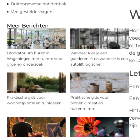
Buitengewone hondenbak
W
Veelgestelde vragen
Meer Berichten
Hond
voed
ontw
de g
Laboratorium huren in
Wanneer kies je een
Wageningen met ruimte voor
goederenlift en wanneer is een
keu
groei en onderzoek
autolift logischer
Le
Een
Praktische gids voor
Praktische gids voor
Een
wooninspiratie en tuinideeën
binnenklimaat en
buitenruimte
Hitt
verw
zijn.