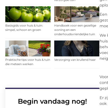
oplo
Een 
gezo
Basisgids voor huis & tuin:
Handboek voor een gezellige
moei
simpel, schoon en groen
woning en een
onderhoudsvriendelijke tuin
We 
huis
beho
voed
neig
Praktische tips voor huis & tuin
Verzorging van krullend haar
die meteen werken
Voor
cont
gepl
Er z
Begin vandaag nog!
ook