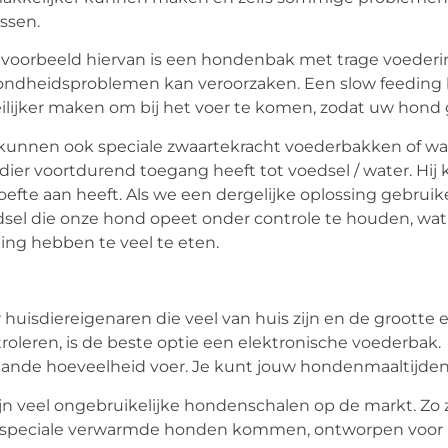
ssen.
voorbeeld hiervan is een hondenbak met trage voederin
ndheidsproblemen kan veroorzaken. Een slow feeding 
lijker maken om bij het voer te komen, zodat uw hond 
kunnen ook speciale zwaartekracht voederbakken of w
dier voortdurend toegang heeft tot voedsel / water. Hij
efte aan heeft. Als we een dergelijke oplossing gebruik
sel die onze hond opeet onder controle te houden, wat e
ing hebben te veel te eten.
 huisdiereigenaren die veel van huis zijn en de grootte
roleren, is de beste optie een elektronische voederbak. 
ande hoeveelheid voer. Je kunt jouw hondenmaaltijden 
ijn veel ongebruikelijke hondenschalen op de markt. Zo z
 speciale verwarmde honden kommen, ontworpen voor he