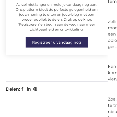
tem
Aarzel niet langer en meld je vandaag nog aan.
Ons platform biedt de perfecte gelegenheid om
jouw mening te uiten en jouw blog met een
breder publiek te delen. Druk op de knop
Zelf
'Registreren' en begin aan de weg naar meer
mode
zichtbaarheid en ontwikkeling.
een 
oplo
Registreer u vandaag nog
gest
Een 
komm
vier
Delen:
Zoal
te t
nieu