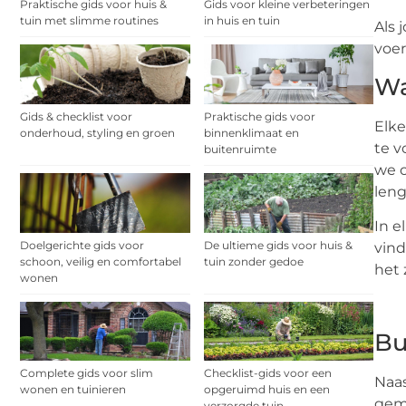
Praktische gids voor huis &
Gids voor kleine verbeteringen
tuin met slimme routines
in huis en tuin
Als 
voe
Wa
Gids & checklist voor
Praktische gids voor
Elke
onderhoud, styling en groen
binnenklimaat en
te v
buitenruimte
we o
leng
In 
Doelgerichte gids voor
De ultieme gids voor huis &
vind
schoon, veilig en comfortabel
tuin zonder gedoe
het 
wonen
Bu
Complete gids voor slim
Checklist-gids voor een
Naas
wonen en tuinieren
opgeruimd huis en een
gem
verzorgde tuin