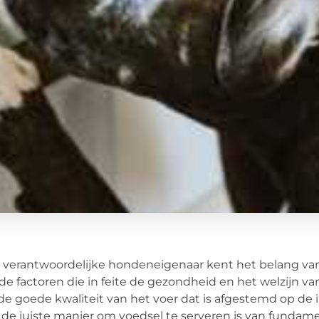
 verantwoordelijke hondeneigenaar kent het belang van
de factoren die in feite de gezondheid en het welzijn va
e goede kwaliteit van het voer dat is afgestemd op de 
de juiste manier om voedsel te serveren is van fundame