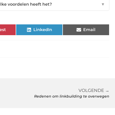
lke voordelen heeft het?
▼
est
LinkedIn
Email
VOLGENDE →
Redenen om linkbuilding te overwegen