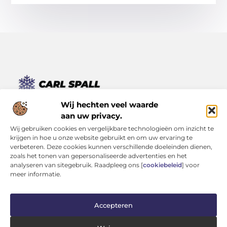
Van kleine momenten tot grote inzichten – lees het hier.
Wij hechten veel waarde
Ontdek een verscheidenheid aan blogs en artikelen die je
aan uw privacy.
dagelijks leven verrijken, van inspirerende verhalen tot
Wij gebruiken cookies en vergelijkbare technologieën om inzicht te
praktische tips.
krijgen in hoe u onze website gebruikt en om uw ervaring te
verbeteren. Deze cookies kunnen verschillende doeleinden dienen,
Bericht categorie
zoals het tonen van gepersonaliseerde advertenties en het
analyseren van sitegebruik. Raadpleeg ons [
cookiebeleid
] voor
meer informatie.
Onze informatie
Accepteren
Kwaliteit Backlinks Kopen: Investeren in Zichtbaarheid (Zonder je Reputatie te Verliezen)
Geld Verdienen op Internet: Kans van de Eeuw of Tijdverspilling?