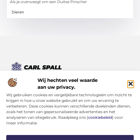
Als je overweegt om een Duitse Pinscher
Dieren
Van kleine momenten tot grote inzichten – lees het hier.
Wij hechten veel waarde
Ontdek een verscheidenheid aan blogs en artikelen die je
aan uw privacy.
dagelijks leven verrijken, van inspirerende verhalen tot
Wij gebruiken cookies en vergelijkbare technologieën om inzicht te
praktische tips.
krijgen in hoe u onze website gebruikt en om uw ervaring te
verbeteren. Deze cookies kunnen verschillende doeleinden dienen,
Bericht categorie
zoals het tonen van gepersonaliseerde advertenties en het
analyseren van sitegebruik. Raadpleeg ons [
cookiebeleid
] voor
meer informatie.
Onze informatie