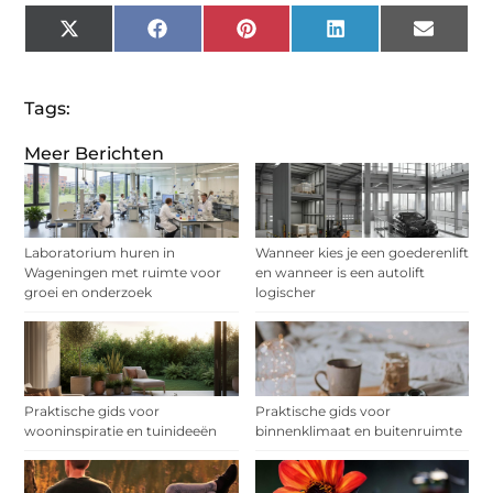
X
Facebook
Pinterest
LinkedIn
Email
(Twitter)
Tags:
Meer Berichten
Laboratorium huren in
Wanneer kies je een goederenlift
Wageningen met ruimte voor
en wanneer is een autolift
groei en onderzoek
logischer
Praktische gids voor
Praktische gids voor
wooninspiratie en tuinideeën
binnenklimaat en buitenruimte