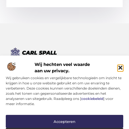
Van kleine momenten tot grote inzichten – lees het hier.
Wij hechten veel waarde
Ontdek een verscheidenheid aan blogs en artikelen die je
aan uw privacy.
dagelijks leven verrijken, van inspirerende verhalen tot
Wij gebruiken cookies en vergelijkbare technologieën om inzicht te
praktische tips.
krijgen in hoe u onze website gebruikt en om uw ervaring te
verbeteren. Deze cookies kunnen verschillende doeleinden dienen,
Bericht categorie
zoals het tonen van gepersonaliseerde advertenties en het
analyseren van sitegebruik. Raadpleeg ons [
cookiebeleid
] voor
meer informatie.
Onze informatie
Accepteren
Kwaliteit Backlinks Kopen: Investeren in Zichtbaarheid (Zonder je Reputatie te Verliezen)
Geld Verdienen op Internet: Kans van de Eeuw of Tijdverspilling?