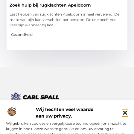
Zoek hulp bij rugklachten Apeldoorn
Last hebben van rugklachten Apeldoorn is heel vervelend. De
mate van pijn kan verschillen per persoon. De ene heeft heel
veel pijn wanneer hij last
Gezondheid
Van kleine momenten tot grote inzichten – lees het hier.
Wij hechten veel waarde
Ontdek een verscheidenheid aan blogs en artikelen die je
aan uw privacy.
dagelijks leven verrijken, van inspirerende verhalen tot
Wij gebruiken cookies en vergelijkbare technologieën om inzicht te
praktische tips.
krijgen in hoe u onze website gebruikt en om uw ervaring te