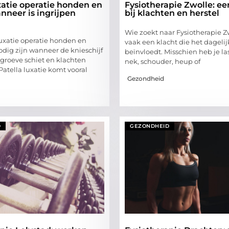
xatie operatie honden en
Fysiotherapie Zwolle: eer
nneer is ingrijpen
bij klachten en herstel
Wie zoekt naar Fysiotherapie Zw
luxatie operatie honden en
vaak een klacht die het dagelij
odig zijn wanneer de knieschijf
beïnvloedt. Misschien heb je las
 groeve schiet en klachten
nek, schouder, heup of
Patella luxatie komt vooral
Gezondheid
D
GEZONDHEID