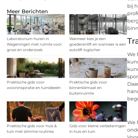
bij 
Meer Berichten
prof
berg
binn
Tr
Laboratorium huren in
Wanneer kies je een
Wageningen met ruimte voor
goederenlift en wanneer is een
groei en onderzoek
autolift logischer
We h
kunn
kunn
spor
Praktische gids voor
Praktische gids voor
Daar
wooninspiratie en tuinideeën
binnenklimaat en
hand
buitenruimte
begr
We h
Praktische gids voor huis &
Gids voor kleine verbeteringen
onde
tuin met slimme routines
in huis en tuin
Voor