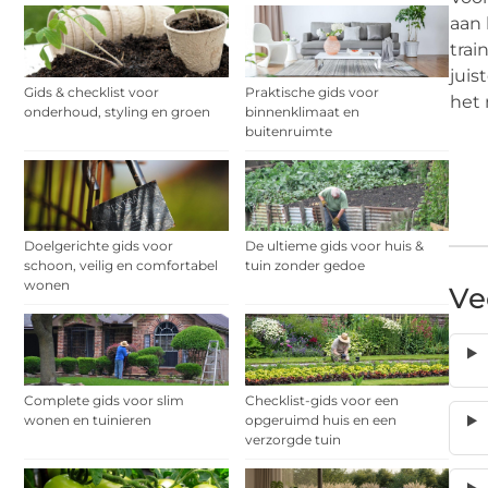
aan 
trai
juis
Gids & checklist voor
Praktische gids voor
het 
onderhoud, styling en groen
binnenklimaat en
buitenruimte
Doelgerichte gids voor
De ultieme gids voor huis &
schoon, veilig en comfortabel
tuin zonder gedoe
wonen
Ve
Complete gids voor slim
Checklist-gids voor een
wonen en tuinieren
opgeruimd huis en een
verzorgde tuin