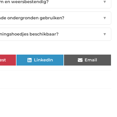
am en weersbestendig?
▼
lende ondergronden gebruiken?
▼
ainingshoedjes beschikbaar?
▼
est
LinkedIn
Email