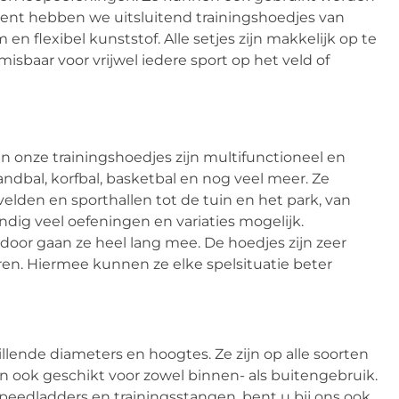
timent hebben we uitsluitend trainingshoedjes van
n flexibel kunststof. Alle setjes zijn makkelijk op te
sbaar voor vrijwel iedere sport op het veld of
 onze trainingshoedjes zijn multifunctioneel en
ndbal, korfbal, basketbal en nog veel meer. Ze
elden en sporthallen tot de tuin en het park, van
indig veel oefeningen en variaties mogelijk.
oor gaan ze heel lang mee. De hoedjes zijn zeer
ren. Hiermee kunnen ze elke spelsituatie beter
lende diameters en hoogtes. Ze zijn op alle soorten
 ook geschikt voor zowel binnen- als buitengebruik.
peedladders en trainingsstangen, bent u bij ons ook