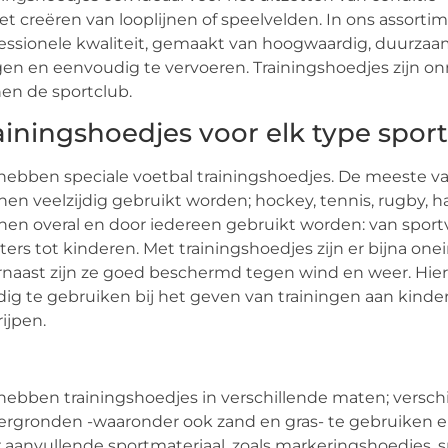
het creëren van looplijnen of speelvelden. In ons assor
essionele kwaliteit, gemaakt van hoogwaardig, duurzaam e
en en eenvoudig te vervoeren. Trainingshoedjes zijn onmi
en de sportclub.
ainingshoedjes voor elk type sport
ebben speciale voetbal trainingshoedjes. De meeste van
en veelzijdig gebruikt worden; hockey, tennis, rugby, ha
en overal en door iedereen gebruikt worden: van sportv
ters tot kinderen. Met trainingshoedjes zijn er bijna one
naast zijn ze goed beschermd tegen wind en weer. Hierd
ig te gebruiken bij het geven van trainingen aan kinde
ijpen.
ebben trainingshoedjes in verschillende maten; verschil
rgronden -waaronder ook zand en gras- te gebruiken en
 aanvullende sportmateriaal, zoals markeringshoedjes, s