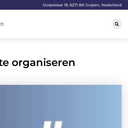
Dorpstraat 18, 6271 BK Gulpen, Nederland
ct
te organiseren