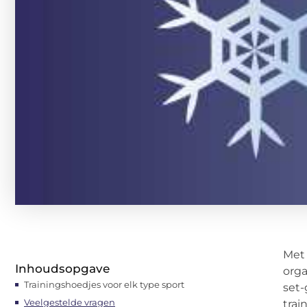
Me
Inhoudsopgave
orga
Trainingshoedjes voor elk type sport
set-
Veelgestelde vragen
trai