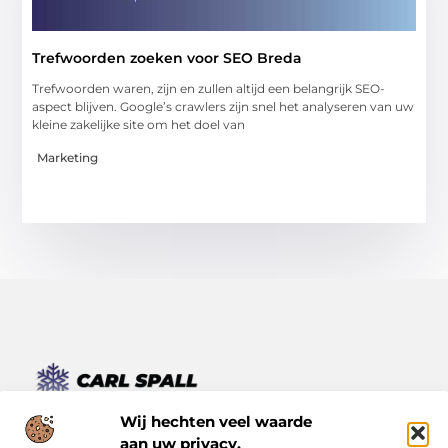
Trefwoorden zoeken voor SEO Breda
Trefwoorden waren, zijn en zullen altijd een belangrijk SEO-
aspect blijven. Google’s crawlers zijn snel het analyseren van uw
kleine zakelijke site om het doel van
Marketing
Van kleine momenten tot grote inzichten – lees het hier.
Wij hechten veel waarde
Ontdek een verscheidenheid aan blogs en artikelen die je
aan uw privacy.