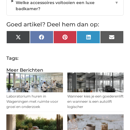
Welke accessoires voltooien een luxe
▼
badkamer?
Goed artikel? Deel hem dan op:
X
Facebook
Pinterest
LinkedIn
Email
(Twitter)
Tags:
Meer Berichten
Laboratorium huren in
Wanneer kies je een goederenlift
Wageningen met ruimte voor
en wanneer is een autolift
groei en onderzoek
logischer