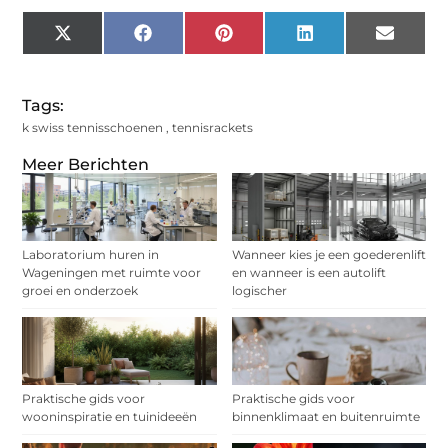
X
Facebook
Pinterest
LinkedIn
Email
(Twitter)
Tags:
k swiss tennisschoenen
,
tennisrackets
Meer Berichten
Laboratorium huren in
Wanneer kies je een goederenlift
Wageningen met ruimte voor
en wanneer is een autolift
groei en onderzoek
logischer
Praktische gids voor
Praktische gids voor
wooninspiratie en tuinideeën
binnenklimaat en buitenruimte