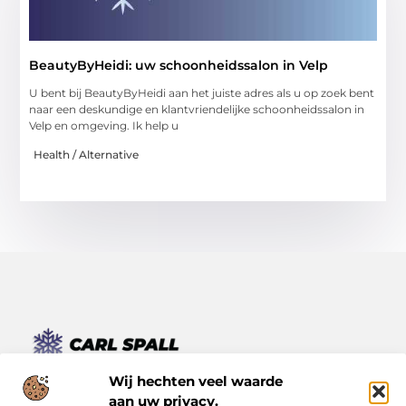
BeautyByHeidi: uw schoonheidssalon in Velp
U bent bij BeautyByHeidi aan het juiste adres als u op zoek bent
naar een deskundige en klantvriendelijke schoonheidssalon in
Velp en omgeving. Ik help u
Health / Alternative
Van kleine momenten tot grote inzichten – lees het hier.
Wij hechten veel waarde
Ontdek een verscheidenheid aan blogs en artikelen die je
aan uw privacy.