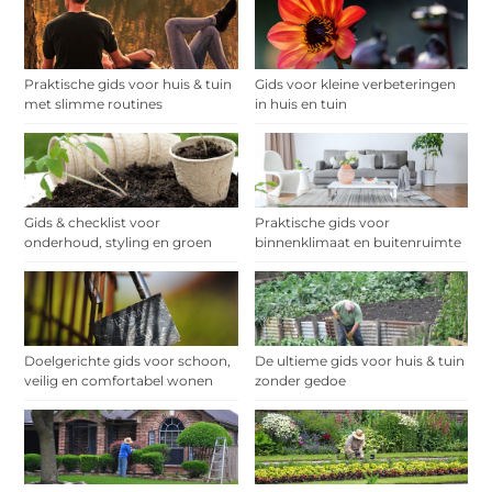
Praktische gids voor huis & tuin
Gids voor kleine verbeteringen
met slimme routines
in huis en tuin
Gids & checklist voor
Praktische gids voor
onderhoud, styling en groen
binnenklimaat en buitenruimte
Doelgerichte gids voor schoon,
De ultieme gids voor huis & tuin
veilig en comfortabel wonen
zonder gedoe