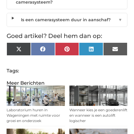
camerasysteem?
Is een camerasysteem duur in aanschaf?
▼
Goed artikel? Deel hem dan op:
X
Facebook
Pinterest
LinkedIn
Email
(Twitter)
Tags:
Meer Berichten
Laboratorium huren in
Wanneer kies je een goederenlift
Wageningen met ruimte voor
en wanneer is een autolift
groei en onderzoek
logischer