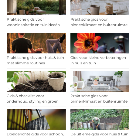
Praktische gids voor
Praktische gids voor
wooninspiratie en tuinideeën
binnenklimaat en buitenruimte
Praktische gids voor huis & tuin
Gids voor kleine verbeteringen
met slimme routines
in huis en tuin
Gids & checklist voor
Praktische gids voor
onderhoud, styling en groen
binnenklimaat en buitenruimte
Doelgerichte gids voor schoon,
De ultieme gids voor huis & tuin