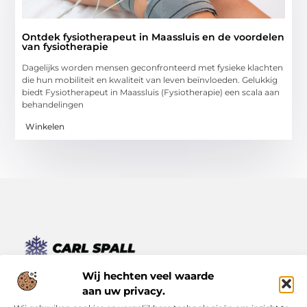
Ontdek fysiotherapeut in Maassluis en de voordelen
van fysiotherapie
Dagelijks worden mensen geconfronteerd met fysieke klachten
die hun mobiliteit en kwaliteit van leven beïnvloeden. Gelukkig
biedt Fysiotherapeut in Maassluis (Fysiotherapie) een scala aan
behandelingen
Winkelen
Van kleine momenten tot grote inzichten – lees het hier.
Wij hechten veel waarde
Ontdek een verscheidenheid aan blogs en artikelen die je
aan uw privacy.
dagelijks leven verrijken, van inspirerende verhalen tot