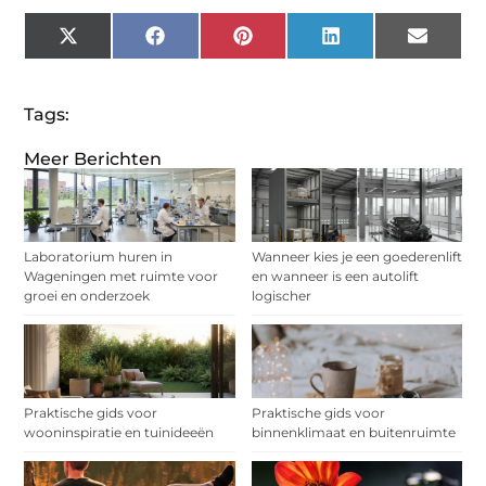
X
Facebook
Pinterest
LinkedIn
Email
(Twitter)
Tags:
Meer Berichten
Laboratorium huren in
Wanneer kies je een goederenlift
Wageningen met ruimte voor
en wanneer is een autolift
groei en onderzoek
logischer
Praktische gids voor
Praktische gids voor
wooninspiratie en tuinideeën
binnenklimaat en buitenruimte