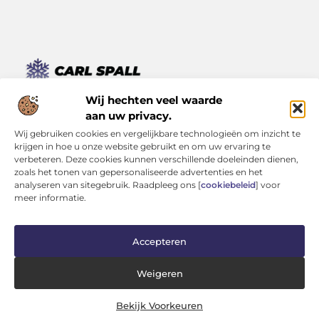
Van kleine momenten tot grote inzichten – lees het hier.
Wij hechten veel waarde
Ontdek een verscheidenheid aan blogs en artikelen die je
aan uw privacy.
dagelijks leven verrijken, van inspirerende verhalen tot
Wij gebruiken cookies en vergelijkbare technologieën om inzicht te
praktische tips.
krijgen in hoe u onze website gebruikt en om uw ervaring te
verbeteren. Deze cookies kunnen verschillende doeleinden dienen,
Bericht categorie
zoals het tonen van gepersonaliseerde advertenties en het
analyseren van sitegebruik. Raadpleeg ons [
cookiebeleid
] voor
meer informatie.
Onze informatie
Accepteren
Kwaliteit Backlinks Kopen: Investeren in Zichtbaarheid (Zonder je Reputatie te Verliezen)
Geld Verdienen op Internet: Kans van de Eeuw of Tijdverspilling?
Weigeren
Bekijk Voorkeuren
Website index
Cookiebeleid (EU)