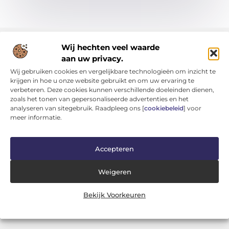
Wij hechten veel waarde
aan uw privacy.
Wij gebruiken cookies en vergelijkbare technologieën om inzicht te
krijgen in hoe u onze website gebruikt en om uw ervaring te
verbeteren. Deze cookies kunnen verschillende doeleinden dienen,
Van kleine momenten tot grote inzichten – lees het hier.
zoals het tonen van gepersonaliseerde advertenties en het
Ontdek een verscheidenheid aan blogs en artikelen die je
analyseren van sitegebruik. Raadpleeg ons [
cookiebeleid
] voor
dagelijks leven verrijken, van inspirerende verhalen tot
meer informatie.
praktische tips.
Bericht categorie
Accepteren
Weigeren
Onze informatie
Bekijk Voorkeuren
Kwaliteit Backlinks Kopen: Investeren in Zichtbaarheid (Zonder je Reputatie te Verliezen)
Geld Verdienen op Internet: Kans van de Eeuw of Tijdverspilling?