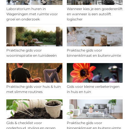
Laboratorium huren in
Wanneer kies je een goederenlift
Wageningen met ruimte voor
en wanneer is een autolift
groei en onderzoek
logischer
Praktische gids voor
Praktische gids voor
wooninspiratie en tuinideeën
binnenklimaat en buitenruimte
Praktische gids voor huis & tuin
Gids voor kleine verbeteringen
met slimme routines
in huis en tuin
Gids & checklist voor
Praktische gids voor
onderhoud, styling en groen
binnenklimaat en buitenruimte