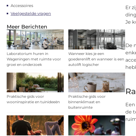
Accessoires
Er z
Veelgestelde vragen
ding
Je k
Meer Berichten
De m
enke
Laboratorium huren in
Wanneer kies je een
Wageningen met ruimte voor
goederenlift en wanneer is een
acce
groei en onderzoek
autolift logischer
hebb
Ra
Praktische gids voor
Praktische gids voor
wooninspiratie en tuinideeën
binnenklimaat en
Een 
buitenruimte
de t
ruim