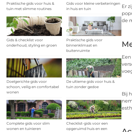
Praktische gids voor huis &
Gids voor kleine verbeteringen
Er z
tuin met slimme routines
in huis en tuin
popu
de m
Gids & checklist voor
Praktische gids voor
Me
onderhoud, styling en groen
binnenklimaat en
buitenruimte
Een 
vers
voeg
Doelgerichte gids voor
De ultieme gids voor huis &
schoon, veilig en comfortabel
tuin zonder gedoe
wonen
Bij 
neme
esth
Complete gids voor slim
Checklist-gids voor een
wonen en tuinieren
opgeruimd huis en een
Ac