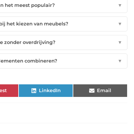
n het meest populair?
▼
ij het kiezen van meubels?
▼
oe zonder overdrijving?
▼
relementen combineren?
▼
est
LinkedIn
Email