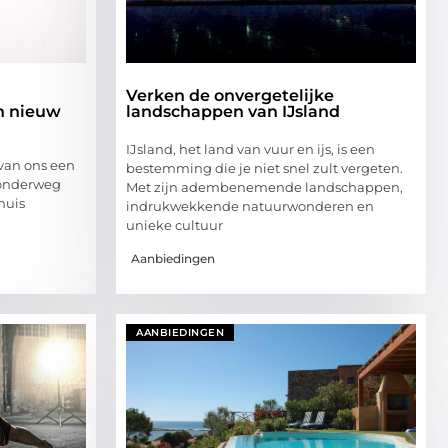
Verken de onvergetelijke
n nieuw
landschappen van IJsland
IJsland, het land van vuur en ijs, is een
 van ons een
bestemming die je niet snel zult vergeten.
 onderweg
Met zijn adembenemende landschappen,
huis
indrukwekkende natuurwonderen en
unieke cultuur
Aanbiedingen
AANBIEDINGEN