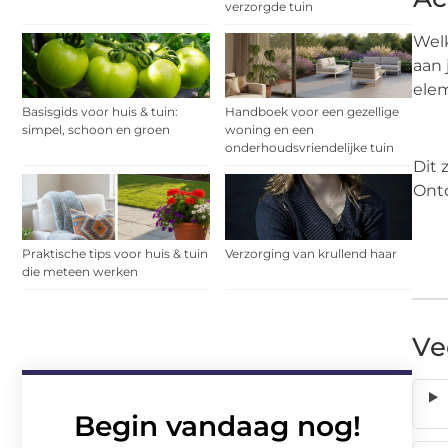
verzorgde tuin
Welk
aan 
elem
Basisgids voor huis & tuin:
Handboek voor een gezellige
simpel, schoon en groen
woning en een
onderhoudsvriendelijke tuin
Dit 
Ontd
Praktische tips voor huis & tuin
Verzorging van krullend haar
die meteen werken
Ve
Begin vandaag nog!