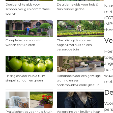
Doelgerichte gids voor
De ultieme gids voor huis &
Naas
schoon, veilig en comfortabel
tuin zonder gedoe
meth
wonen
(CGT
(MBS
ther
Ve
Complete gids voor slim
Checklist-gids voor een
wonen en tuinieren
opgeruimd huis en een
verzorgde tuin
Hoew
toeg
angs
het 
waar
Basisgids voor huis & tuin:
Handboek voor een gezellige
simpel, schoon en groen
woning en een
met 
onderhoudsvriendelijke tuin
De
Voor
pers
Praktische tips voor huis & tuin
Verzorging van krullend haar