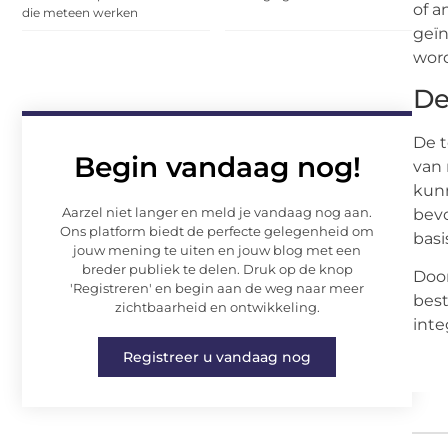
of a
die meteen werken
geïn
word
De
De t
Begin vandaag nog!
van 
kunn
Aarzel niet langer en meld je vandaag nog aan.
bevo
Ons platform biedt de perfecte gelegenheid om
basi
jouw mening te uiten en jouw blog met een
breder publiek te delen. Druk op de knop
Door
'Registreren' en begin aan de weg naar meer
best
zichtbaarheid en ontwikkeling.
inte
Registreer u vandaag nog