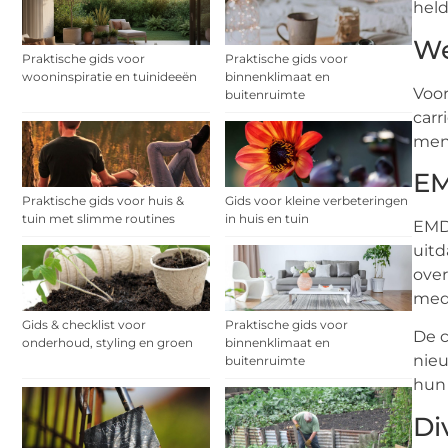
held
We
Praktische gids voor
Praktische gids voor
wooninspiratie en tuinideeën
binnenklimaat en
Voor
buitenruimte
carr
mens
EM
Praktische gids voor huis &
Gids voor kleine verbeteringen
tuin met slimme routines
in huis en tuin
EMDR
uitd
over
medi
Gids & checklist voor
Praktische gids voor
De 
onderhoud, styling en groen
binnenklimaat en
nieu
buitenruimte
hun 
Di