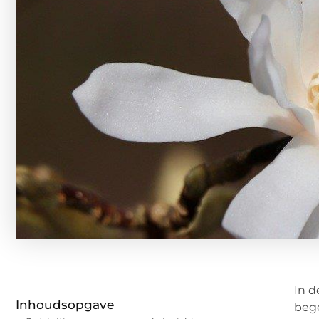
In d
Inhoudsopgave
bege