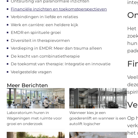
Ontsluiting van paranormale inzichten
inte
Financiële inzichten en toekomstperspectieven
On
Verbindingen in liefde en relaties
Werk en carrière: een heldere kijk
Het 
EMDR en spirituele groei
zoek
Diversiteit in therapievormen
hun 
Verdieping in EMDR: Meer dan trauma alleen
pade
De kracht van combinatietherapie
Fi
De toekomst van therapie: Integratie en innovatie
Veelgestelde vragen
Veel
deze
Meer Berichten
spir
Ve
Laboratorium huren in
Wanneer kies je een
Op h
Wageningen met ruimte voor
goederenlift en wanneer is een
groei en onderzoek
autolift logischer
verk
het 