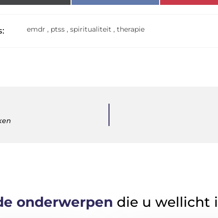
emdr
,
ptss
,
spiritualiteit
,
therapie
:
ken
de onderwerpen
die u wellicht 