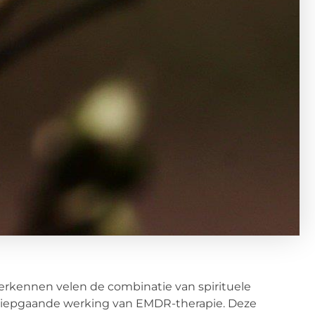
verkennen velen de combinatie van spirituele
diepgaande werking van EMDR-therapie. Deze