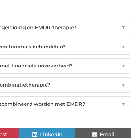
 begeleiding en EMDR-therapie?
▼
een trauma's behandelen?
▼
met financiële onzekerheid?
▼
combinatietherapie?
▼
gecombineerd worden met EMDR?
▼
est
LinkedIn
Email