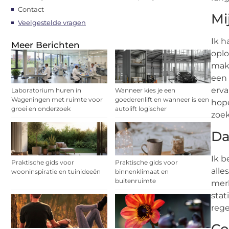
Contact
Mi
Veelgestelde vragen
Ik h
Meer Berichten
oplo
make
een 
erva
Laboratorium huren in
Wanneer kies je een
Wageningen met ruimte voor
goederenlift en wanneer is een
hope
groei en onderzoek
autolift logischer
zoe
Da
Ik b
Praktische gids voor
Praktische gids voor
alle
wooninspiratie en tuinideeën
binnenklimaat en
buitenruimte
merk
stat
rege