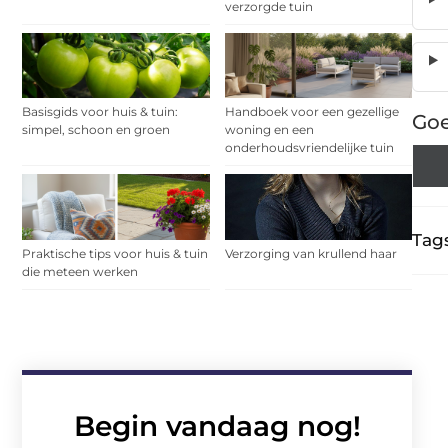
verzorgde tuin
Basisgids voor huis & tuin:
Handboek voor een gezellige
Goe
simpel, schoon en groen
woning en een
onderhoudsvriendelijke tuin
Tags
Praktische tips voor huis & tuin
Verzorging van krullend haar
die meteen werken
Begin vandaag nog!