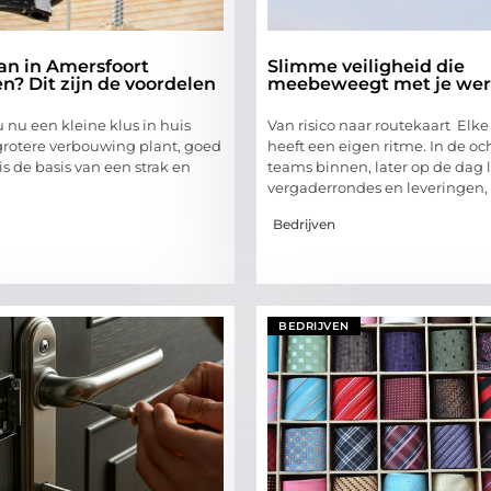
n in Amersfoort
Slimme veiligheid die
n? Dit zijn de voordelen
meebeweegt met je we
u nu een kleine klus in huis
Van risico naar routekaart Elke
 grotere verbouwing plant, goed
heeft een eigen ritme. In de 
s de basis van een strak en
teams binnen, later op de dag 
vergaderrondes en leveringen,
Bedrijven
BEDRIJVEN