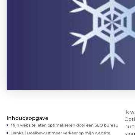
Ik w
Inhoudsopgave
Opti
Mijn website laten optimaliseren door een SEO bureau
nu t
Dankzij Doelbewust meer verkeer op mijn website
rang