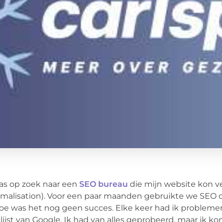
as op zoek naar een
SEO bureau
die mijn website kon v
malisation). Voor een paar maanden gebruikte we SEO 
oe was het nog geen succes. Elke keer had ik probleme
lijst van Google. Ik had van alles geprobeerd, maar ik k