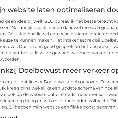
jn website laten optimaliseren d
ad geen idee bij welk SEO bureau ik het beste terecht 
ssen. Natuurlijk had ik hier en daar wel research gedaa
n. Gelukkig had ik wel een paar intakegesprekken geda
keuze te kunnen maken. Het intakegesprek bij Doelbew
ren over. Dus na een goed gesprek en het bespreken van
n op het beste. Ik wilde gewoon wat meer verkeer en 
kwoorden.
nkzij Doelbewust meer verkeer o
en erg blij dat ik voor Doelbewust heb gekozen. Ze ware
s. Ik kreeg bijna wekelijks een update schema van hoe a
te ook op de website dat er steeds meer mensen kwame
istieken erg hoog en was mijn doeleinden volbracht. Di
len. Zij hebben mijn website een flinke boost gegeven 