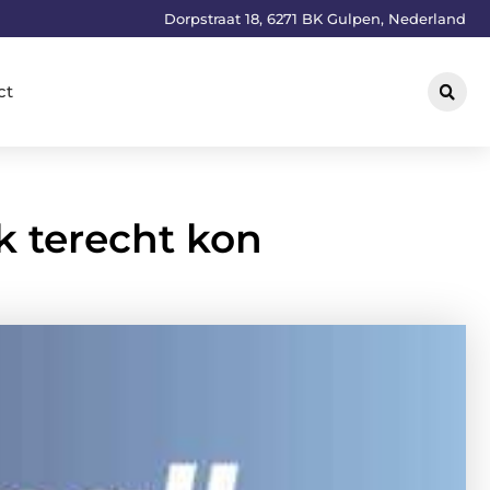
Dorpstraat 18, 6271 BK Gulpen, Nederland
ct
k terecht kon