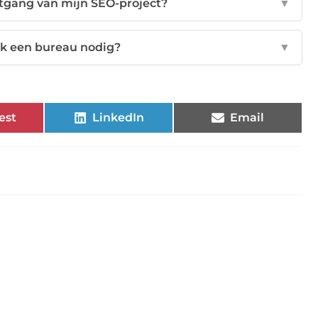
ortgang van mijn SEO-project?
▼
 ik een bureau nodig?
▼
est
LinkedIn
Email