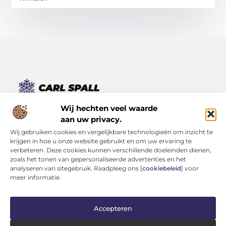
Van kleine momenten tot grote inzichten – lees het hier.
Wij hechten veel waarde
Ontdek een verscheidenheid aan blogs en artikelen die je
aan uw privacy.
dagelijks leven verrijken, van inspirerende verhalen tot
Wij gebruiken cookies en vergelijkbare technologieën om inzicht te
praktische tips.
krijgen in hoe u onze website gebruikt en om uw ervaring te
verbeteren. Deze cookies kunnen verschillende doeleinden dienen,
Bericht categorie
zoals het tonen van gepersonaliseerde advertenties en het
analyseren van sitegebruik. Raadpleeg ons [
cookiebeleid
] voor
meer informatie.
Onze informatie
Accepteren
Kwaliteit Backlinks Kopen: Investeren in Zichtbaarheid (Zonder je Reputatie te Verliezen)
Geld Verdienen op Internet: Kans van de Eeuw of Tijdverspilling?