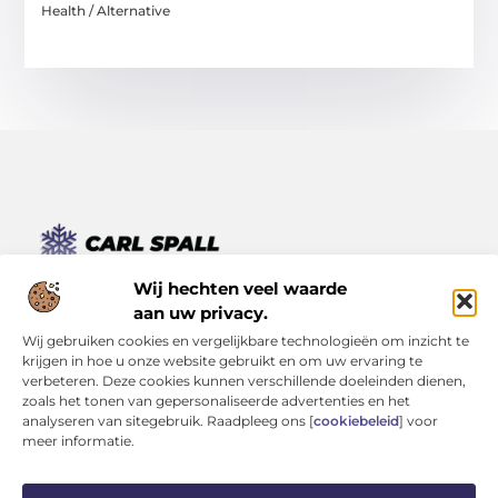
Health / Alternative
Van kleine momenten tot grote inzichten – lees het hier.
Wij hechten veel waarde
Ontdek een verscheidenheid aan blogs en artikelen die je
aan uw privacy.
dagelijks leven verrijken, van inspirerende verhalen tot
Wij gebruiken cookies en vergelijkbare technologieën om inzicht te
praktische tips.
krijgen in hoe u onze website gebruikt en om uw ervaring te
verbeteren. Deze cookies kunnen verschillende doeleinden dienen,
Bericht categorie
zoals het tonen van gepersonaliseerde advertenties en het
analyseren van sitegebruik. Raadpleeg ons [
cookiebeleid
] voor
meer informatie.
Onze informatie