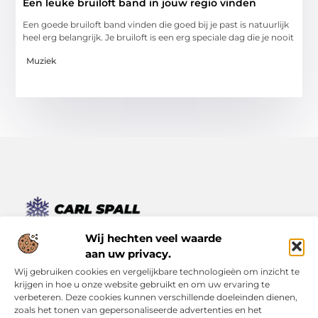
Een leuke bruiloft band in jouw regio vinden
Een goede bruiloft band vinden die goed bij je past is natuurlijk
heel erg belangrijk. Je bruiloft is een erg speciale dag die je nooit
Muziek
Van kleine momenten tot grote inzichten – lees het hier.
Wij hechten veel waarde
Ontdek een verscheidenheid aan blogs en artikelen die je
aan uw privacy.
dagelijks leven verrijken, van inspirerende verhalen tot
Wij gebruiken cookies en vergelijkbare technologieën om inzicht te
praktische tips.
krijgen in hoe u onze website gebruikt en om uw ervaring te
verbeteren. Deze cookies kunnen verschillende doeleinden dienen,
Bericht categorie
zoals het tonen van gepersonaliseerde advertenties en het