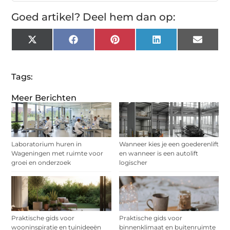
Goed artikel? Deel hem dan op:
X
Facebook
Pinterest
LinkedIn
Email
(Twitter)
Tags:
Meer Berichten
Laboratorium huren in
Wanneer kies je een goederenlift
Wageningen met ruimte voor
en wanneer is een autolift
groei en onderzoek
logischer
Praktische gids voor
Praktische gids voor
wooninspiratie en tuinideeën
binnenklimaat en buitenruimte