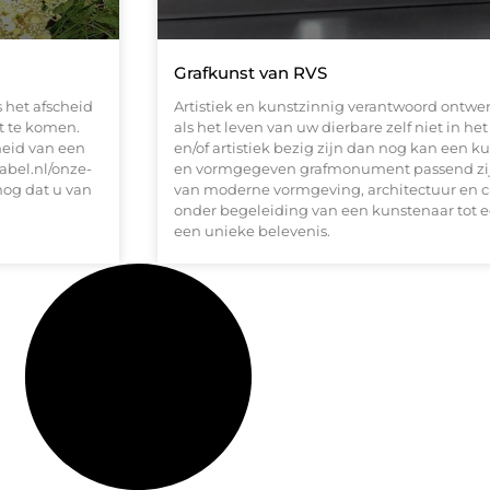
Grafkunst van RVS
s het afscheid
Artistiek en kunstzinnig verantwoord ont
at te komen.
als het leven van uw dierbare zelf niet in h
heid van een
en/of artistiek bezig zijn dan nog kan een k
abel.nl/onze-
en vormgegeven grafmonument passend zijn.
og dat u van
van moderne vormgeving, architectuur en 
onder begeleiding van een kunstenaar tot 
een unieke belevenis.