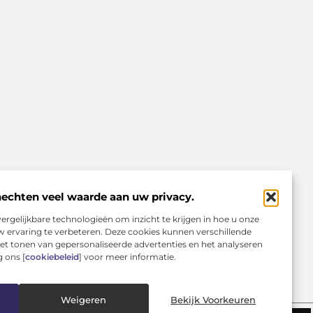
hechten veel waarde aan uw privacy.
ergelijkbare technologieën om inzicht te krijgen in hoe u onze
e Reputatie te Verliezen)
 ervaring te verbeteren. Deze cookies kunnen verschillende
het tonen van gepersonaliseerde advertenties en het analyseren
?
 ons [
cookiebeleid
] voor meer informatie.
Weigeren
Bekijk Voorkeuren