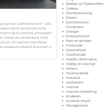
Boeken en Tijdschriften
Cadeau
Dienstverlening
Dieren
Electronica en
werp voor een Grafmonument Ook
Computers
et teken stond van kunstzinnig
Energie
unstzinnig en artistiek ontworpen
Entertainment
 Vooral als uw dierbare hield
Eten en drinken
cultuur. Om samen met elkaar
Financieel
een passend ontwerp te komen is
Gezondheid
Groothandel
Health / Alternative
Hobby en vrije tijd
Horeca
Huishoudelijk
Industrie
Insolventie
Internet
Internet marketing
Kinderen
Kunst en Kitsch
Management