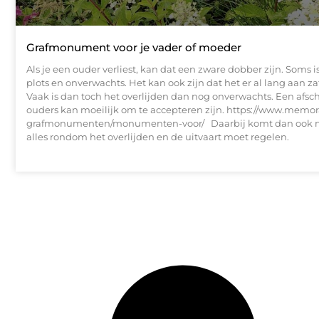
Grafmonument voor je vader of moeder
Als je een ouder verliest, kan dat een zware dobber zijn. Soms i
plots en onverwachts. Het kan ook zijn dat het er al lang aan z
Vaak is dan toch het overlijden dan nog onverwachts. Een afsc
ouders kan moeilijk om te accepteren zijn. https://www.memor
grafmonumenten/monumenten-voor/ Daarbij komt dan ook n
alles rondom het overlijden en de uitvaart moet regelen.