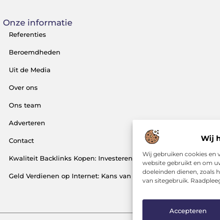
Onze informatie
Referenties
Beroemdheden
Uit de Media
Over ons
Ons team
Adverteren
Wij 
Contact
Wij gebruiken cookies en v
Kwaliteit Backlinks Kopen: Investeren in Zichtbaarheid (Zonder j
website gebruikt en om uw
doeleinden dienen, zoals 
Geld Verdienen op Internet: Kans van de Eeuw of Tijdverspilling
van sitegebruik. Raadpleeg
Accepteren