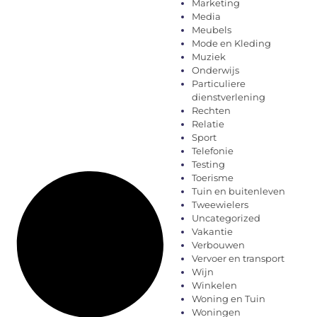
Marketing
Media
Meubels
Mode en Kleding
Muziek
Onderwijs
Particuliere
dienstverlening
Rechten
Relatie
Sport
Telefonie
Testing
Toerisme
Tuin en buitenleven
Tweewielers
Uncategorized
Vakantie
Verbouwen
Vervoer en transport
Wijn
Winkelen
Woning en Tuin
Woningen