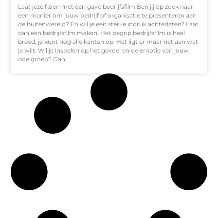
Laat jezelf zien met een gave bedrijfsfilm Ben jij op zoek naar
een manier om jouw bedrijf of organisatie te presenteren aan
de buitenwereld? En wil je een sterke indruk achterlaten? Laat
dan een bedrijfsfilm maken. Het begrip bedrijfsfilm is heel
breed, je kunt nog alle kanten op. Het ligt er maar net aan wat
je wilt. Wil je inspelen op het gevoel en de emotie van jouw
doelgroep? Dan