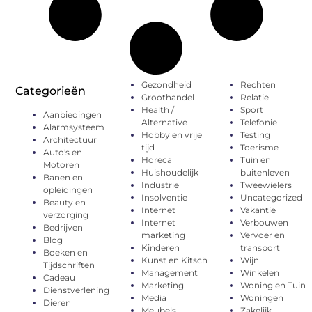
Gezondheid
Rechten
Categorieën
Groothandel
Relatie
Health /
Sport
Aanbiedingen
Alternative
Telefonie
Alarmsysteem
Hobby en vrije
Testing
Architectuur
tijd
Toerisme
Auto's en
Horeca
Tuin en
Motoren
Huishoudelijk
buitenleven
Banen en
Industrie
Tweewielers
opleidingen
Insolventie
Uncategorized
Beauty en
Internet
Vakantie
verzorging
Internet
Verbouwen
Bedrijven
marketing
Vervoer en
Blog
Kinderen
transport
Boeken en
Kunst en Kitsch
Wijn
Tijdschriften
Management
Winkelen
Cadeau
Marketing
Woning en Tuin
Dienstverlening
Media
Woningen
Dieren
Meubels
Zakelijk