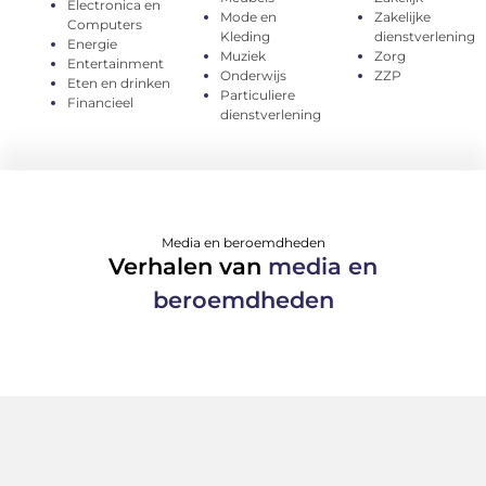
Electronica en
Mode en
Zakelijke
Computers
Kleding
dienstverlening
Energie
Muziek
Zorg
Entertainment
Onderwijs
ZZP
Eten en drinken
Particuliere
Financieel
dienstverlening
Media en beroemdheden
Verhalen van
media en
beroemdheden