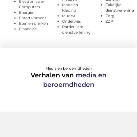
Electronica en
Mode en
Zakelijke
Computers
Kleding
dienstverlening
Energie
Muziek
Zorg
Entertainment
Onderwijs
ZZP
Eten en drinken
Particuliere
Financieel
dienstverlening
Media en beroemdheden
Verhalen van
media en
beroemdheden