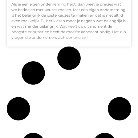
Als je een eigen onderneming hebt, dan weet je precies wat
we bedoelen met keuzes maken. Met een eigen onderneming
is het belangrijk de juiste keuzes te maken en dat is niet altijd
even makkelijk. Bij het kiezen moet je nagaan wat belangrijk is
en wat minder belangrijk. Wat heeft op dit moment de
hoogste prioriteit en heeft de meeste aandacht nodig. Het zijn
vragen die ondernemers zich continu zelf