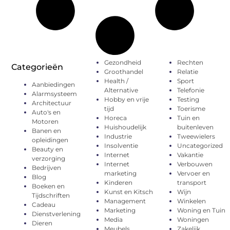
Gezondheid
Rechten
Categorieën
Groothandel
Relatie
Health /
Sport
Aanbiedingen
Alternative
Telefonie
Alarmsysteem
Hobby en vrije
Testing
Architectuur
tijd
Toerisme
Auto's en
Horeca
Tuin en
Motoren
Huishoudelijk
buitenleven
Banen en
Industrie
Tweewielers
opleidingen
Insolventie
Uncategorized
Beauty en
Internet
Vakantie
verzorging
Internet
Verbouwen
Bedrijven
marketing
Vervoer en
Blog
Kinderen
transport
Boeken en
Kunst en Kitsch
Wijn
Tijdschriften
Management
Winkelen
Cadeau
Marketing
Woning en Tuin
Dienstverlening
Media
Woningen
Dieren
Meubels
Zakelijk