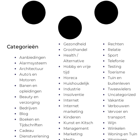
Gezondheid
Rechten
Categorieën
Groothandel
Relatie
Health /
Sport
Aanbiedingen
Alternative
Telefonie
Alarmsysteem
Hobby en vrije
Testing
Architectuur
tijd
Toerisme
Auto's en
Horeca
Tuin en
Motoren
Huishoudelijk
buitenleven
Banen en
Industrie
Tweewielers
opleidingen
Insolventie
Uncategorized
Beauty en
Internet
Vakantie
verzorging
Internet
Verbouwen
Bedrijven
marketing
Vervoer en
Blog
Kinderen
transport
Boeken en
Kunst en Kitsch
Wijn
Tijdschriften
Management
Winkelen
Cadeau
Marketing
Woning en Tuin
Dienstverlening
Media
Woningen