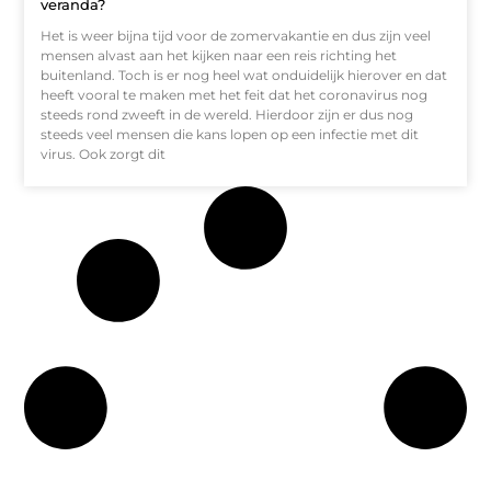
veranda?
Het is weer bijna tijd voor de zomervakantie en dus zijn veel
mensen alvast aan het kijken naar een reis richting het
buitenland. Toch is er nog heel wat onduidelijk hierover en dat
heeft vooral te maken met het feit dat het coronavirus nog
steeds rond zweeft in de wereld. Hierdoor zijn er dus nog
steeds veel mensen die kans lopen op een infectie met dit
virus. Ook zorgt dit