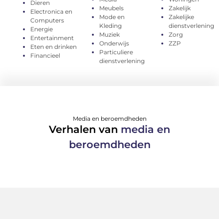
Dieren
Meubels
Zakelijk
Electronica en
Mode en
Zakelijke
Computers
Kleding
dienstverlening
Energie
Muziek
Zorg
Entertainment
Onderwijs
ZZP
Eten en drinken
Particuliere
Financieel
dienstverlening
Media en beroemdheden
Verhalen van
media en
beroemdheden