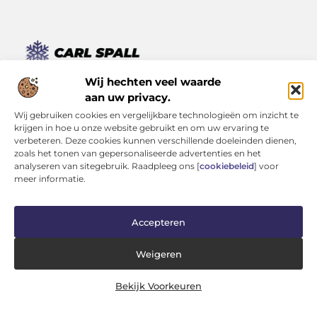
Van kleine momenten tot grote inzichten – lees het hier.
Wij hechten veel waarde
Ontdek een verscheidenheid aan blogs en artikelen die je
aan uw privacy.
dagelijks leven verrijken, van inspirerende verhalen tot
Wij gebruiken cookies en vergelijkbare technologieën om inzicht te
praktische tips.
krijgen in hoe u onze website gebruikt en om uw ervaring te
verbeteren. Deze cookies kunnen verschillende doeleinden dienen,
Bericht categorie
zoals het tonen van gepersonaliseerde advertenties en het
analyseren van sitegebruik. Raadpleeg ons [
cookiebeleid
] voor
meer informatie.
Onze informatie
Accepteren
Kwaliteit Backlinks Kopen: Investeren in Zichtbaarheid (Zonder je Reputatie te Verliezen)
Geld Verdienen op Internet: Kans van de Eeuw of Tijdverspilling?
Weigeren
Bekijk Voorkeuren
Website index
Cookiebeleid (EU)
@2025 www.carlspall.nl. All Right Reserved.