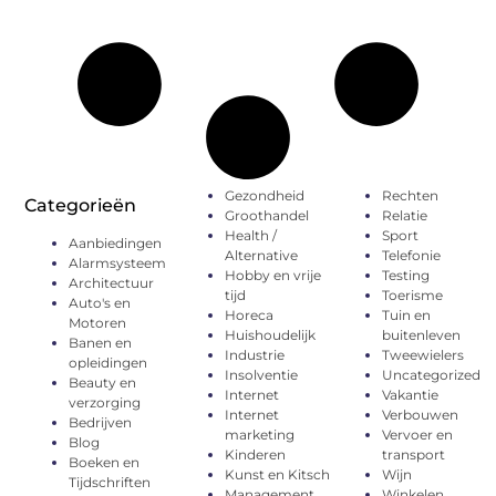
Gezondheid
Rechten
Categorieën
Groothandel
Relatie
Health /
Sport
Aanbiedingen
Alternative
Telefonie
Alarmsysteem
Hobby en vrije
Testing
Architectuur
tijd
Toerisme
Auto's en
Horeca
Tuin en
Motoren
Huishoudelijk
buitenleven
Banen en
Industrie
Tweewielers
opleidingen
Insolventie
Uncategorized
Beauty en
Internet
Vakantie
verzorging
Internet
Verbouwen
Bedrijven
marketing
Vervoer en
Blog
Kinderen
transport
Boeken en
Kunst en Kitsch
Wijn
Tijdschriften
Management
Winkelen